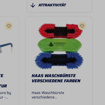
TE
HAAS WASCHBÜRSTE
VERSCHIEDENE FARBEN
TUR
uro by
Haas Waschbürste
r -
verschiedene
at
FarbenWaschbürste in