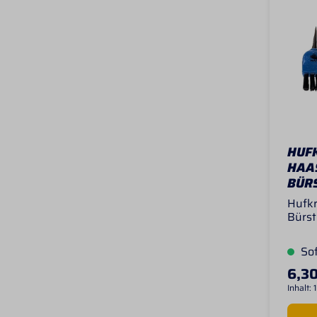
HUF
HAA
BÜR
Hufkr
Bürst
ist d
feste
Sof
jeden
Kling
6,30
holt 
Inhalt:
1
selbs
dem A