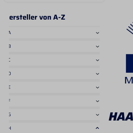
Hersteller von A-Z
A
B
C
D
E
F
HAA
G
H