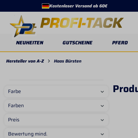
Kostenloser Versand ab 60€
springen
Zur Hauptnavigation springen
NEUHEITEN
GUTSCHEINE
PFERD
Hersteller von A-Z
Haas Bürsten
Prod
Farbe
Farben
Preis
Bewertung mind.