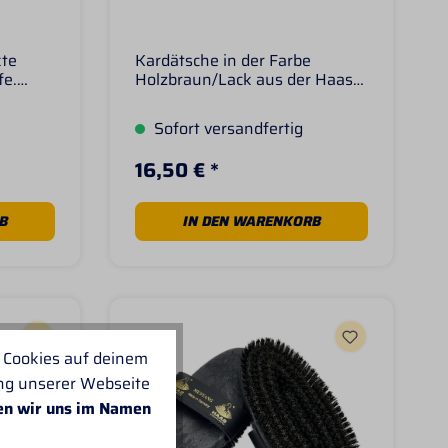
kte
Kardätsche in der Farbe
fe.
Holzbraun/Lack aus der Haas
busten
Bürstenmanufaktur - Made in
Made in
Germany Farbe:
Sofort versandfertig
Holzbraun/Lack Kardätsche
mit dem typischen HAAS-
16,50 € *
Borstenfeld stehen für Qualität
und ein überzeugendes Putz-
und Pflegeergebnis. Größe:
B
IN DEN WARENKORB
200mm X 85mm
 Cookies auf deinem
ung unserer Webseite
en wir uns im Namen