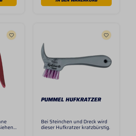
B
IN DEN WARENKORB
in
die
rs
rze
ch
ort ins
ank
e
ung des
ns die
ond
 mit
00mm x
PUMMEL HUFKRATZER
hne
Bei Steinchen und Dreck wird
iehen -
dieser Hufkratzer kratzbürstig.