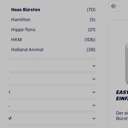
Haas Bürsten
(70)
Hamilton
(5)
Hippo-Tonic
(21)
HKM
(106)
Holland Animal
(38)
Horse Grooming
(4)
I
Horseman´s Tack
(9)
J
Horseware
(27)
Hunter
(1)
EAS
K
EINF
L
Der e
M
Bürst
Würfe