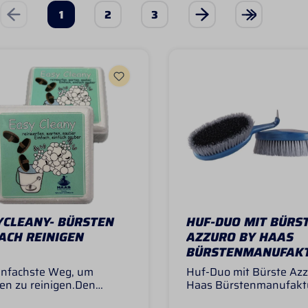
1
2
3
YCLEANY- BÜRSTEN
HUF-DUO MIT BÜRS
ACH REINIGEN
AZZURO BY HAAS
BÜRSTENMANUFAK
infachste Weg, um
Huf-Duo mit Bürste Azz
en zu reinigen.Den
Haas Bürstenmanufaktu
n in einen Eimer mit
made in GermanyWer h