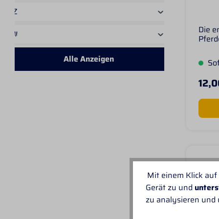
gela
Z
DEN 
lang
Die e
spüle
#
Pferd
Konta
spezie
entfe
diese
Alle Anzeigen
anhal
Sof
gut g
Augen
Form 
einho
12,0
verwö
hinzu
Pferd
und G
Bürst
Charg
Mit einem Klick auf
Gerät zu und
unters
zu analysieren und