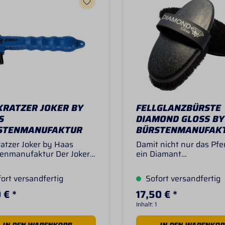
KRATZER JOKER BY
FELLGLANZBÜRSTE
S
DIAMOND GLOSS BY
STENMANUFAKTUR
BÜRSTENMANUFAK
atzer Joker by Haas
Damit nicht nur das Pfe
enmanufaktur Der Joker
ein Diamant
er ideale Hufkratzer.Seine
glänzt.Fellglanzbürste
n Borsten entfernen
Diamond Gloss by Haas
ort versandfertig
Sofort versandfertig
 Schmutz.Die eingesetzte
Bürstenmanufaktur - M
e ist unverwüstlich und
Germany Da glänzt nich
 € *
17,50 € *
durch die besondere Form
das Fell, sondern auch d
Inhalt:
1
t kleinste Steinchen nach
Bürste in der Hand des
usritt aus den
Putzwilligen!Damit das 