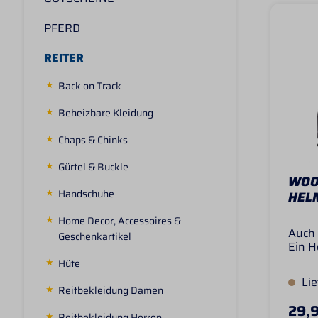
PFERD
REITER
Back on Track
Beheizbare Kleidung
Chaps & Chinks
Gürtel & Buckle
WOO
Handschuhe
HEL
Home Decor, Accessoires &
Auch 
Geschenkartikel
Ein H
aber 
Hüte
währe
Lie
Einsa
Reitbekleidung Damen
Helmt
29,9
der o
Reitbekleidung Herren