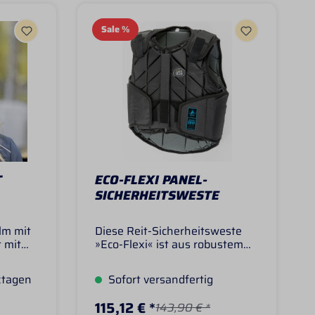
Sale
%
T
ECO-FLEXI PANEL-
SICHERHEITSWESTE
lm mit
Diese Reit-Sicherheitsweste
t mit
»Eco-Flexi« ist aus robustem
tte und
und abwaschbarem Polyester.
h die
Durch Klettverschlüsse an den
ktagen
Sofort versandfertig
Seiten- und Schulterpartien ist
Das
ein bequemes Anziehen
115,12 € *
143,90 € *
Glitzer
möglich und die Weste ist