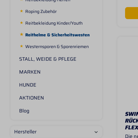
jeden
Helmt
Roping Zubehör
gepol
ihrem
Reitbekleidung Kinder/Youth
ein b
Verst
Reithelme & Sicherheitswesten
Helmt
biete
Westernsporen & Sporenriemen
Größe
Tasch
STALL, WEIDE & PFLEGE
Innen
von K
MARKEN
ist d
absol
HUNDE
einfa
Features: M
AKTIONEN
Marke
Rand 
Platz
Blog
SWI
Innen
RÜC
Gefer
FLEX
weich
Hersteller
Wasse
Die 