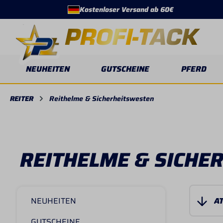
Kostenloser Versand ab 60€
springen
Zur Hauptnavigation springen
NEUHEITEN
GUTSCHEINE
PFERD
REITER
Reithelme & Sicherheitswesten
REITHELME & SICHE
NEUHEITEN
GUTSCHEINE