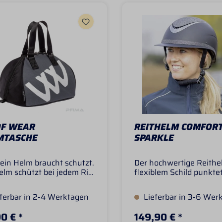
F WEAR
REITHELM COMFOR
MTASCHE
SPARKLE
ein Helm braucht schutzt.
Der hochwertige Reithe
elm schützt bei jedem Ritt
flexiblem Schild punkte
wer schützt den Helm
Glitzerdetails in der Mi
nd er auf den nächsten
am Schildrand, die durc
ferbar in 2-4 Werktagen
Lieferbar in 3-6 Wer
tz wartet? Diese schicke
matte Außenschale
asche von Woof Wear ist
durchbrochen werden. 
0 € *
149,90 € *
ptimale Beschützer für
Mittelstück mit grauem 