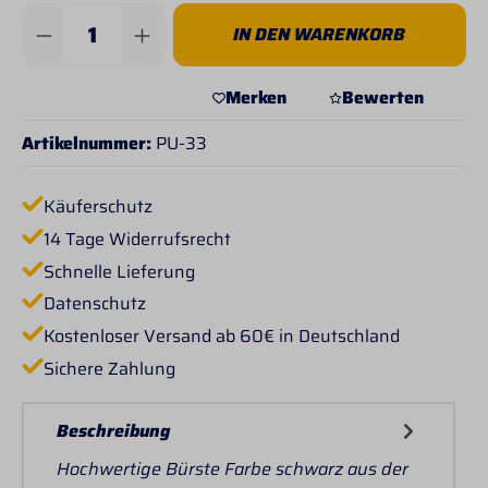
Produkt Anzahl: Gib den gewünschten Wert 
IN DEN WARENKORB
Merken
Bewerten
Artikelnummer:
PU-33
Käuferschutz
14 Tage Widerrufsrecht
Schnelle Lieferung
Datenschutz
Kostenloser Versand ab 60€ in Deutschland
Sichere Zahlung
Beschreibung
Hochwertige Bürste Farbe schwarz aus der