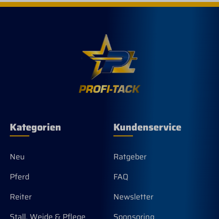
Rosshaare haben eine Länge von ca. 22
mm. Die Kardätsche » Satchmo « hat die
perfekte Größe für eine schmalere bis
durchschnittlich große Damenhand. Die
Fertigung aus schwarz lackiertem
umweltfreundlichen heimischen
Buchenholz bietet zudem eine
antibakterielle Wirkung und ein
angenehmes Gefühl in der Hand, auch
bei sehr kühlen Temperaturen. Der
hochwertige Ledergurt wird in
Handarbeit befestigt und kann in der
Länge gekürzt werden. Eine absolut
Kategorien
Kundenservice
hochwertige und langlebige Qualität ist
das Markenzeichen unserer
Produkte. Farbe: NATUR Made in
Germany
Neu
Ratgeber
Pferd
FAQ
Reiter
Newsletter
Stall, Weide & Pflege
Sponsoring