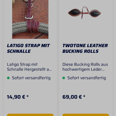
LATIGO STRAP MIT
TWOTONE LEATHER
SCHNALLE
BUCKING ROLLS
Latigo Strap mit
Diese Bucking Rolls aus
Schnalle Hergestellt aus
hochwertigem Leder
solide gegerbtem Latigo
sind nicht punziert.
Sofort versandfertig
Sofort versandfertig
Leder. Zum Befestigen
Bucking Rolls können
und
an fast jedem
Zusammenschnüren
Westernsattel
von Ropes,
angebracht werden und
14,90 € *
69,00 € *
Regenmänteln, oder
geben dem Reiter durch
allem anderen...Breite
eine verbesserte
ca. 1,3 cm Länge ca.
Oberschenkelhaltung
80 cm
mehr Halt und