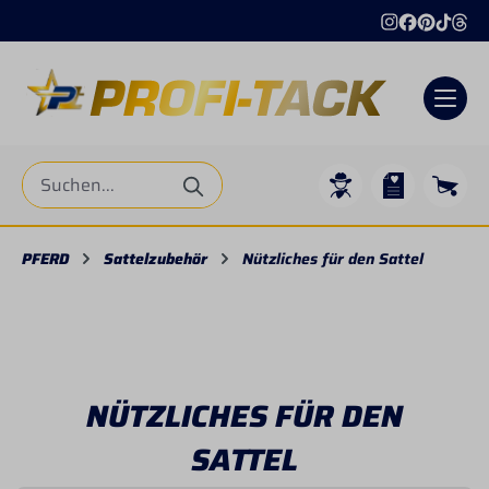
Internationaler Versand
+49 4206 44791
alt springen
PFERD
Sattelzubehör
Nützliches für den Sattel
NÜTZLICHES FÜR DEN
SATTEL