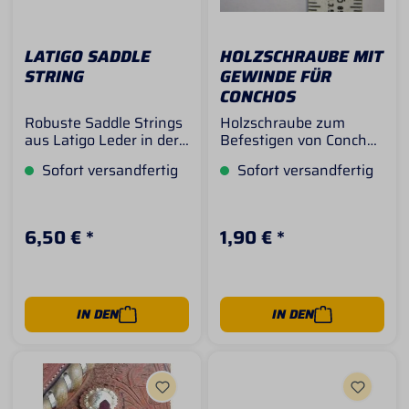
LATIGO SADDLE
HOLZSCHRAUBE MIT
STRING
GEWINDE FÜR
CONCHOS
Robuste Saddle Strings
Holzschraube zum
aus Latigo Leder in der
Befestigen von Conchas
Länge 180cm. Ideal zum
am Sattel Mit einer
Sofort versandfertig
Sofort versandfertig
befestigen von
Bestellung mit der
Satteltaschen,
Menge 1 erhalten Sie
Packtaschen oder
eine Schraube.
Jacken am Sattel, kann
6,50 € *
1,90 € *
auch in Kombination mit
Clip Dees verwendet
werden. Preis pro Stück
IN DEN
IN DEN