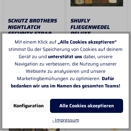
SCHUTZ BROTHERS
SHUFLY
NIGHTLATCH
FLIEGENWEDEL
SECURITY STRAP
DELUXE
Mit diesem Nightlatch
Shufly - Der natürliche
Mit einem Klick auf
„Alle Cookies akzeptieren“
Security Strap von
Fliegenschutz Während
stimmst Du der Speicherung von Cookies auf deinem
Schutz Brothers bietet
diese Art der
Gerät zu und
unterstützt uns
dabei, unsere
Sofort versandfertig
Sofort versandfertig
Sicherheit beim
Fliegenabwehr in den
Navigation zu verbessern, die Nutzung unserer
Anreiten von jungen
USA längst bekannt
Pferden und bietet auch
und bewährt ist, findet
Webseite zu analysieren und unsere
unerfahrenen Reitern
die Shufly langsam
45,00 € *
44,90 € *
Marketingbemühungen zu optimieren.
Dafür
eine gute Möglichkeit
auch ihren Weg zu uns.
bedanken wir uns im Namen des gesamten Teams!
sich sicher im Sattel zu
Diese große
halten. Dieser
Horsehairtassel bietet
Nightlatch ist aus
beim Reiten natürlichen
hochwertigem Herman
Schutz gegen lästige
IN DEN
Zum Produkt
Konfiguration
Alle Cookies akzeptieren
Oak Leder und wird an
Insekten. Die Shulfy
der Fork des
wird am D-Ring des
Westernsattels
Sattelgurtes angebracht
- Impressum
befestigt.
und kann somit beim
Reiten mit dem Sattel,