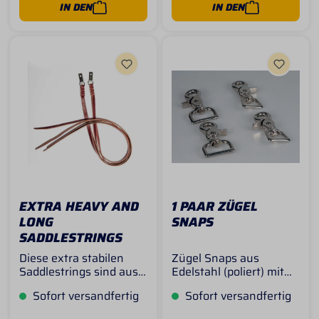
Sicherheit.
IN DEN
IN DEN
EXTRA HEAVY AND
1 PAAR ZÜGEL
LONG
SNAPS
SADDLESTRINGS
Diese extra stabilen
Zügel Snaps aus
Saddlestrings sind aus
Edelstahl (poliert) mit
amerikanischem
Karabiner.
Sofort versandfertig
Sofort versandfertig
Latigoleder gefertigt.
Aufnahmebreite für
Die Sattelbänder für
Reins wahlweise 3/4