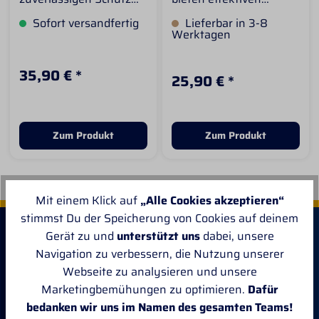
für empfindliche
Schutz vor lästigen
Sofort versandfertig
Lieferbar in 3-8
Pferdebeine vor
Fliegen sowie intensiver
Werktagen
stechenden Insekten
Sonneneinstrahlung.
und intensiver
Das speziell entwickelte
Sonneneinstrahlung.
Material blockiert bis zu
35,90 € *
25,90 € *
Besonders bei
96 % der UV-Strahlen
Belästigung durch
und sorgt so für mehr
Fliegen und
Wohlbefinden an
Dasselfliegen helfen sie
warmen, sonnigen
dabei, das lästige
Tagen. Dank des
Zum Produkt
Zum Produkt
Aufstampfen der Pferde
leichten,
deutlich zu reduzieren
atmungsaktiven Stoffes
und sorgen so für mehr
bleibt dein Pferd auch
Ruhe auf der Weide
bei Hitze angenehm
Mit einem Klick auf
„Alle Cookies akzeptieren“
oder dem Paddock. Das
geschützt. Die
luftdurchlässige
praktischen
stimmst Du der Speicherung von Cookies auf deinem
Material gewährleistet
Klettverschlüsse
Gerät zu und
unterstützt uns
dabei, unsere
eine gute Belüftung,
ermöglichen ein
Navigation zu verbessern, die Nutzung unserer
während besonders
schnelles Anlegen und
beanspruchte Bereiche
einen sicheren Halt.
Webseite zu analysieren und unsere
mit strapazierfähigem
Highlights auf einen
Marketingbemühungen zu optimieren.
Dafür
Nylon verstärkt sind.
Blick: Effektiver Schutz
bedanken wir uns im Namen des gesamten Teams!
Vier stabile
vor Fliegen und