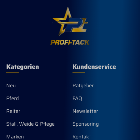
ein echter Blickfang.
Das sorgfältig
gearbeiteten
Navayomuster macht
das Halfter zu einem
besonderen Hingucker.
Es verleiht ihm einen
Hauch von Exklusivität
und Individualität,
während gleichzeitig die
funktionellen Aspekte
Kategorien
Kundenservice
des Halfters gewahrt
bleiben.
Neu
Ratgeber
Pferd
FAQ
Reiter
Newsletter
Stall, Weide & Pflege
Sponsoring
Marken
Kontakt