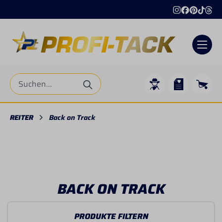
Internationaler Versand
+49 4206 44791
alt springen
REITER
Back on Track
BACK ON TRACK
PRODUKTE FILTERN