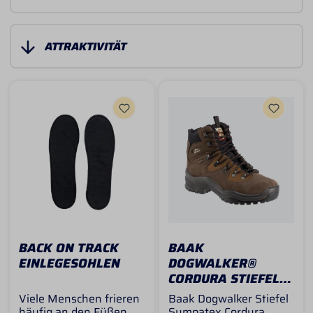
BACK ON TRACK
BAAK
EINLEGESOHLEN
DOGWALKER®
CORDURA STIEFEL
LUCKY
Viele Menschen frieren
Baak Dogwalker Stiefel
häufig an den Füßen,
Sympatex Cordura