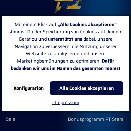
Mit einem Klick auf
„Alle Cookies akzeptieren“
stimmst Du der Speicherung von Cookies auf deinem
Gerät zu und
unterstützt uns
dabei, unsere
Kategorien
Kundenservice
Navigation zu verbessern, die Nutzung unserer
Webseite zu analysieren und unsere
Neu
Ratgeber
Marketingbemühungen zu optimieren.
Dafür
bedanken wir uns im Namen des gesamten Teams!
Pferd
FAQ
Reiter
Newsletter
Konfiguration
Alle Cookies akzeptieren
Stall, Weide & Pflege
Sponsoring
- Impressum
Marken
Kontakt
Sale
Bonusprogramm PT Stars