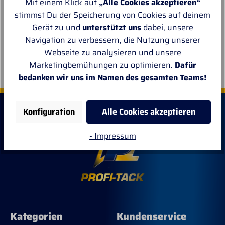
Mit einem Klick auf
„Alle Cookies akzeptieren“
einen trendigen
für kalte
17,94 € *
95,40 € *
stimmst Du der Speicherung von Cookies auf deinem
Look. Das Basecap
Wintertage. Diese
29,90 € *
159,00 € *
Gerät zu und
unterstützt uns
dabei, unsere
lässt sich vielseitig
Teddy Fleecejacke
kombinieren.
bietet nicht nur
Navigation zu verbessern, die Nutzung unserer
Material: 100%
hohen
Webseite zu analysieren und unsere
PolyesterTrendige
Tragekomfort,
Zum Produkt
Zum Produkt
Marketingbemühungen zu optimieren.
Dafür
Mütze aus
sondern auch
TeddystoffVerziert
ausgezeichnete
bedanken wir uns im Namen des gesamten Teams!
mit "Equestro"-
Funktionalität.
Stickerei und Ride
Das
it, Love it
atmungsaktive
Konfiguration
Alle Cookies akzeptieren
SpruchLeicht
Material hilft
verstellbar auf der
dabei, die
Rückseite
Körpertemperatur
- Impressum
zu regulieren und
sorgt für ein
angenehmes
Gefühl, selbst
wenn die
Temperaturen
sinken. Die
thermische
Kategorien
Kundenservice
Isolierung schützt