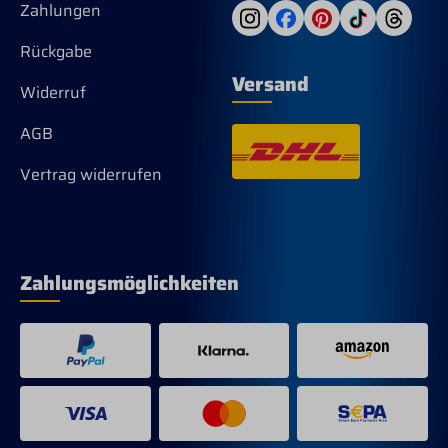
Zahlungen
um wichtige
Utensilien sicher
Rückgabe
zu verstauen. Ein
besonderes
Versand
Highlight ist das
Widerruf
Equestro-Logo auf
dem Polyester-
AGB
Einsatz der
Fronttasche, das
Vertrag widerrufen
dem Sweatshirt
einen sportlichen
und zugleich
eleganten Touch
verleiht. Der 3/4-
Zahlungsmöglichkeiten
Frontreißverschlus
s ermöglicht
einfaches An- und
Ausziehen sowie
eine individuelle
Belüftung. Farbe:
Schwarz