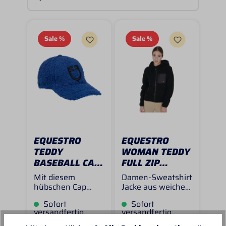
Sale
%
Sale
%
EQUESTRO
EQUESTRO
TEDDY
WOMAN TEDDY
BASEBALL CAP
FULL ZIP
IN 3 FARBEN
JACKET WITH
Mit diesem
Damen-Sweatshirt
HOOD BLACK
hübschen Cap
Jacke aus weichem
begegnet man
Fleece mit
Sofort
Sofort
dem Winter
praktischer
versandfertig
versandfertig
stilvoll! Der Teddy-
Fronttasche – der
Stoff verleiht ihr
perfekte Begleiter