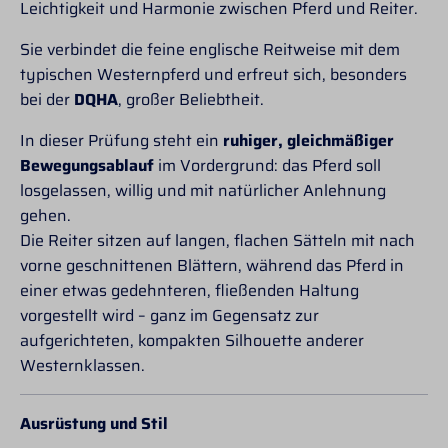
oder Vorderzeug
ideal für die tägliche
Leichtigkeit und Harmonie zwischen Pferd und Reiter.
ausgestattet. Für einen
Arbeit oder den
optimalen Sitz haben
Turniereinsatz. Die
Sie verbindet die feine englische Reitweise mit dem
die
beiden Zügelhälften
typischen Westernpferd und erfreut sich, besonders
Lammfellklassikgurte
sind mit einer robusten
bei der
DQHA
, großer Beliebtheit.
der PT-Lammfell Line
Edelstahlschnalle in der
eine Führung aus
Mitte verbunden, was
Nylongurtmaterial für
ein einfaches
In dieser Prüfung steht ein
ruhiger, gleichmäßiger
die Gurtstrippen des
Anbringen und
Bewegungsablauf
im Vordergrund: das Pferd soll
Englischsattels. Für
Entfernen ermöglicht.
losgelassen, willig und mit natürlicher Anlehnung
welchen Pferdetyp ist
gehen.
der Lammfellmondgurt
der PT-Lammfell Line
Die Reiter sitzen auf langen, flachen Sätteln mit nach
geeignet? Wir
vorne geschnittenen Blättern, während das Pferd in
empfehlen diesen
einer etwas gedehnteren, fließenden Haltung
Sattelgurt besonders
für Pferde die im
vorgestellt wird – ganz im Gegensatz zur
Gurtbereich empfindlich
aufgerichteten, kompakten Silhouette anderer
sind. Außerdem für
Westernklassen.
Pferde die eine geringe
Ellenbogenfreiheit
haben und bei denen
Ausrüstung und Stil
sich die geraden
Sattelgurte immer