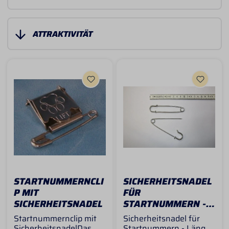
STARTNUMMERNCLI
SICHERHEITSNADEL
P MIT
FÜR
SICHERHEITSNADEL
STARTNUMMERN -
10 CM
Startnummernclip mit
Sicherheitsnadel für
SicherheitsnadelDas
Startnummern - Länge