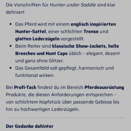
ausgebeulen. Was ist
Die Vorschriften für
Hunter under Saddle
sind klar
an Lammfell so
definiert:
besonders? Die
positiven Eigenschaften
Das Pferd wird mit einem
englisch inspirierten
von Lammfell sind u.a.
Hunter-Sattel
, einer schlichten
Trense
und
Temperaturregulierend,
Atmungsaktiv,
glatten Lederzügeln
vorgestellt.
Antibakteriell.
Beim Reiter sind
klassische Show-Jackets, helle
Außerdem ist das
Breeches und Hunt Caps
üblich – elegant, dezent
Lammfell besonders
geeignet bei
und ganz ohne Glitzer.
empfindlichen Pferden,
Das Gesamtbild soll gepflegt, harmonisch und
die Probleme mit
funktional wirken.
Druckstellen, Haarbruch
oder
Bei
Profi-Tack
findest du im Bereich
Pferdeausrüstung
Materialunverträglichke
iten haben. Die positive
Produkte, die diesen Anforderungen entsprechen –
Druckverteilung bei
von schlichtem Kopfstück über passende Gebisse bis
Lammfell ist auch bei
hin zu hochwertigen Lederzügeln.
Sattelgurten nicht zu
unterschätzen. Wie
messe ich richtig? Die
Der Gedanke dahinter
Längenangaben sind