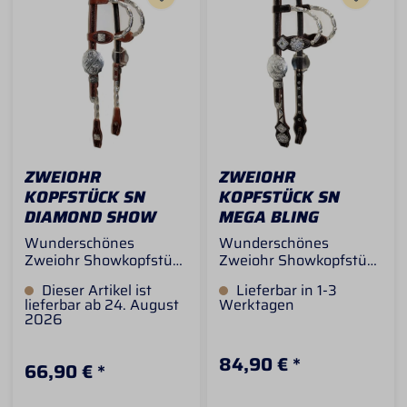
Nähte und die edlen
silver Balls verleihen
diesem Kopfstück eine
zeitlose Eleganz.
ZWEIOHR
ZWEIOHR
KOPFSTÜCK SN
KOPFSTÜCK SN
DIAMOND SHOW
MEGA BLING
Wunderschönes
Wunderschönes
Zweiohr Showkopfstück
Zweiohr Showkopfstück
in der Farbe chestnut
in der Farbe brown mit
Dieser Artikel ist
Lieferbar in 1-3
mit schickem floralem
schickem floralem
lieferbar ab 24. August
Werktagen
Muster. Dieses
Muster. Dieses
2026
Westernkopfstück ist
Westernkopfstück ist
aus super weichem
aus super weichem
84,90 € *
Leder welches
Leder welches weich
66,90 € *
zweifarbig abgesetzt ist.
unterlegt ist. Die
Die Schnallen lassen
Schnallen lassen sich