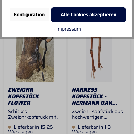
Westernpferdetyp
Conchos an den Ohren
und jeweils 3 Conchos
IN DEN
IN DEN
an den Backenstücken
Konfiguration
Alle Cookies akzeptieren
dieses ausgesprochen
tolle Kopfstück! Mit
Sicherheit ein
- Impressum
Hingucker auf jedem
Turnier! Länge in der
Standardeinstellung ca
105cm
ZWEIOHR
HARNESS
KOPFSTÜCK
KOPFSTÜCK -
FLOWER
HERMANN OAK
LEATHER -
Schickes
Zweiohr Kopfstück aus
ZWEIOHR
Zweiohrkopfstück mit
hochwertigem
Flower Tooling! Mit
Hermann-Oak Leder im
Lieferbar in 15-25
Lieferbar in 1-3
Kalbsleder unterfüttert
schlichten Ranchstyle
Werktagen
Werktagen