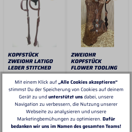
Warmblut für alle im
Westernpferde
stehenden Typ!
KOPFSTÜCK
ZWEIOHR
ZWEIOHR LATIGO
KOPFSTÜCK
LEDER STITCHED
FLOWER TOOLING
Zweiohr Kopfstück- Aus
Super schickes Zweiohr
hochwertigem und
Kopfstück für die Show!
Mit einem Klick auf
„Alle Cookies akzeptieren“
weichen Latigo Leder-
Dieses Kopfstück hat
stimmst Du der Speicherung von Cookies auf deinem
Lieferbar in 1-3
Lieferbar in 15-25
Stitched, also mit
die Farbe chestnut und
Werktagen
Werktagen
Gerät zu und
unterstützt uns
dabei, unsere
umlaufender farblich
das Leder ist an den
hell abgesetzter Naht-
Ohren und den
Navigation zu verbessern, die Nutzung unserer
Rostfreie
Backenstücken mit
Webseite zu analysieren und unsere
35,90 € *
92,90 € *
EdelstahlschnallenGröß
einem Flower Tooling
Marketingbemühungen zu optimieren.
Dafür
e passend für alle
versehen. Zusätzlich
bedanken wir uns im Namen des gesamten Teams!
Pferde im
dazu zieren jeweils zwei