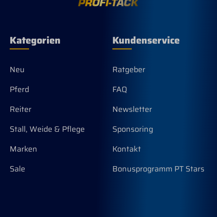
Sekundenkleber
100cm Die
fixieren. Ein verlorener
Chicagoschrauben
Concho, Schnalle etc ist
regelmäßig nachziehen,
keine Reklamation
ggf mit Nagellack oder
Kategorien
Kundenservice
Sekundenkleber
fixieren. Ein verlorener
Concho, Schnalle etc ist
Neu
Ratgeber
keine Reklamation
Pferd
FAQ
Reiter
Newsletter
Stall, Weide & Pflege
Sponsoring
Marken
Kontakt
Sale
Bonusprogramm PT Stars