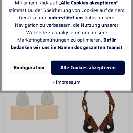
Straps aus Latigo Leder.
Aluminium 2 1/2" (Paar)
Mit einem Klick auf
„Alle Cookies akzeptieren“
Diese Steigbügelriemen
von Weaver Leather
stimmst Du der Speicherung von Cookies auf deinem
Sofort versandfertig
Sofort versandfertig
haben eine Breite von
Belvin Buckle Sets sind
Gerät zu und
unterstützt uns
dabei, unsere
ca. 1,4cm und eine
Verschleißteile welche
Länge von ca 33cm.
bei den Fendern vom
Navigation zu verbessern, die Nutzung unserer
Fender Straps werden
Westernsattel
Webseite zu analysieren und unsere
13,50 € *
24,90 € *
als Paar (also 2 Stück)
ausgetauscht werden
Marketingbemühungen zu optimieren.
Dafür
verkauft.
können. Passend für
bedanken wir uns im Namen des gesamten Teams!
Riemen mit einer Breite
von ca. 6,5 cm.
IN DEN
IN DEN
Konfiguration
Alle Cookies akzeptieren
- Impressum