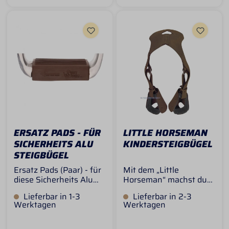
Überblick: 100%
Polyester
Fleecematerial
Elastische Öffnung
Lieferung als Paar
Maße 21 x 18 cm
ERSATZ PADS - FÜR
LITTLE HORSEMAN
SICHERHEITS ALU
KINDERSTEIGBÜGEL
STEIGBÜGEL
Ersatz Pads (Paar) - für
Mit dem „Little
diese Sicherheits Alu
Horseman“ machst du
Steigbügel EZ Out
deinen Westernsattel
Lieferbar in 1-3
Lieferbar in 2-3
Safety Stirrup - the
im Handumdrehen
Werktagen
Werktagen
easy way out of a bad
kindgerecht. Die
situation.
praktischen
Sicherheitssteigbügel
Kindersteigbügel