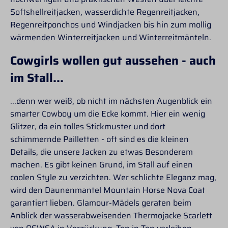
macht sie nicht nur
macht sie nicht nur
Außentaschen.
Softshellreitjacken, wasserdichte Regenreitjacken,
funktional, sondern
funktional, sondern
Elastische
auch praktisch für den
auch praktisch für den
Regenreitponchos und Windjacken bis hin zum mollig
Ärmelbündchen sorgen
täglichen Gebrauch. -30
täglichen Gebrauch. -30
für eine hohe
wärmenden Winterreitjacken und Winterreitmänteln.
°C Schonwäsche-Keine
°C Schonwäsche-Keine
Wärmehaltung. Ein
Bleichmittel / Pods o.
Bleichmittel / Pods o.
abnehmbarer HKM-
Cowgirls wollen gut aussehen - auch
Weichspüler
Weichspüler
Schlüsselanhänger
verwenden-Auf links
verwenden-Auf links
im Stall...
rundet das Design ab. -
drehen beim waschen-
drehen beim waschen-
mit Lichtelementen,
Mit ähnlichen Farben
Mit ähnlichen Farben
diese aufgesetzten
waschen-Hängend
waschen-Hängend
...denn wer weiß, ob nicht im nächsten Augenblick ein
Bänder befinden sich
trocknen-Nicht Trockner
trocknen-Nicht Trockner
smarter Cowboy um die Ecke kommt. Hier ein wenig
am Reißverschluss
geeignet-Bei mittlerer
geeignet-Bei mittlerer
vorne und am Rücken-
Glitzer, da ein tolles Stickmuster und dort
Temperatur auf links
Temperatur auf links
Lichtelemente lassen
bügeln -Keine
bügeln-Keine
schimmernde Pailletten - oft sind es die kleinen
sich per Knopfdruck an
chemische Reinigung
chemische Reinigung
Details, die unsere Jacken zu etwas Besonderem
einer Powerbank an-
und ausschalten-großer
machen. Es gibt keinen Grund, im Stall auf einen
Stehkragen mit
coolen Style zu verzichten. Wer schlichte Eleganz mag,
warmem Fleece
wird den Daunenmantel Mountain Horse Nova Coat
gefüttert-Zwei-Wege-
Reißverschluss mit
garantiert lieben. Glamour-Mädels geraten beim
Untertritt-
Anblick der wasserabweisenden Thermojacke Scarlett
wasserabweisende