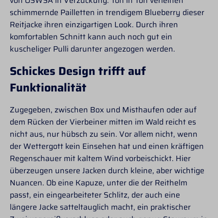
von OSWSA in Verzückung. Ton in Ton verleihen
Reißverschlusstaschen-
Innentasche mit Netz-
schimmernde Pailletten in trendigem Blueberry dieser
separate Innentasche
Reitjacke ihren einzigartigen Look. Durch ihren
für Powerbank-Taille
komfortablen Schnitt kann auch noch gut ein
individuell
grössenverstellbar-
kuscheliger Pulli darunter angezogen werden.
abnehmare und
verstellbare Kapuze-
Schickes Design trifft auf
Kapuze durch
Funktionalität
Druckknopf fixierbar-
Kapuze gefüttert mit
weichem Fleece-
Zugegeben, zwischen Box und Misthaufen oder auf
Powerbank 500mAh/1A
dem Rücken der Vierbeiner mitten im Wald reicht es
5V wird mitgeliefert-
Ladekabel für
nicht aus, nur hübsch zu sein. Vor allem nicht, wenn
Powerbank vorhanden-
der Wettergott kein Einsehen hat und einen kräftigen
warme Ärmelbündchen-
Regenschauer mit kaltem Wind vorbeischickt. Hier
lange Reitschlitze an
den Seiten mit
überzeugen unsere Jacken durch kleine, aber wichtige
reflektierendem
Nuancen. Ob eine Kapuze, unter die der Reithelm
Innendruck auf
passt, ein eingearbeiteter Schlitz, der auch eine
Faltenboden-
abnehmbarer
längere Jacke satteltauglich macht, ein praktischer
Schlüsselanhänger-