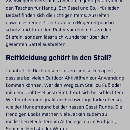
Zweiwegereißverschluss oder auch genug Stauraum in
moderne quadratische
den Taschen für Handy, Schlüssel und Co. - für jeden
Steppung-
wasserdichtes
Bedarf finden sich die richtigen Items. Ausreiten,
Membranmaterial-
obwohl es regnet? Der Covalliero Regenreitponcho
warme Wattefüllung
schützt nicht nur den Reiter vom Helm bis zu den
Länge in Gr. S: 105cm
Stiefeln, sondern lässt sich wunderbar über den
gesamten Sattel ausbreiten.
Reitkleidung gehört in den Stall?
Ja natürlich. Doch unsere Jacken sind so konzipiert,
dass sie bei vielen Outdoor-Aktivitäten zur Anwendung
kommen können. Wer den Weg zum Stall zu Fuß oder
mit dem Drahtesel bestreitet, freut sich bei schlechtem
Wetter über eine qualitativ hochwertige Jacke ebenso,
wie der Hundefreund bei der nassen Gassi-Runde. Die
trendigen Looks machen viele Jacken zudem zu
modischen Begleitern im Alltag egal ob im Frühjahr,
Sommer, Herbst oder Winter.