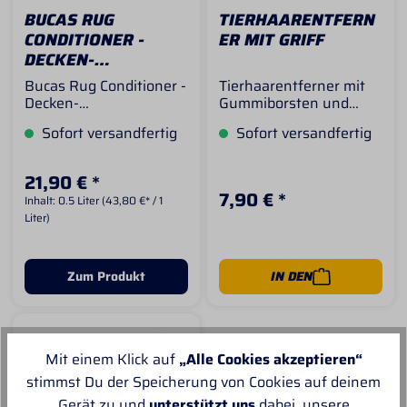
sauber. Vor dem
BUCAS RUG
TIERHAARENTFERN
nächsten Einsatz
CONDITIONER -
ER MIT GRIFF
empfehlen wir die
Waschbälle zu reinigen.
DECKEN-
Waschbar bis 60°C.
IMPRÄGNIERSPRAY
Bucas Rug Conditioner -
Tierhaarentferner mit
Inhalt: 6 Stück
500ML
Decken-
Gummiborsten und
ImprägnierspraySpeziell
praktischem Griff. Zur
Sofort versandfertig
Sofort versandfertig
es Imprägnierspray für
Entfernung von Haaren
Ihre Bucas-
auf Pad, Schabracke,
Regendecken und
Decke, Kleidung und
21,90 € *
andere
Co.Maße
7,90 € *
Inhalt:
0.5 Liter
(43,80 €* / 1
Regendecken.Der Bucas
Gumminoppen: 16cm x
Liter)
Rug-Conditioner stellt
3cm x 5cm
die wasserabweisende
Oberfläche ihrer
Regendecke wieder
Zum Produkt
IN DEN
her.Sprühdose mit 0,5
Liter Inhalt
Mit einem Klick auf
„Alle Cookies akzeptieren“
stimmst Du der Speicherung von Cookies auf deinem
Gerät zu und
unterstützt uns
dabei, unsere