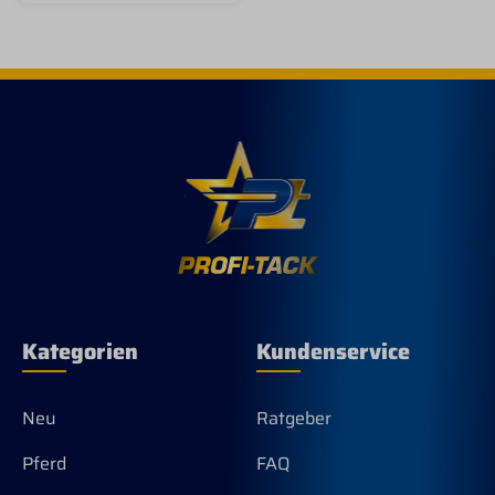
ein Muss in der
Fellwechselzeit. Durch
die pflegeleichte
Oberfläche lösen sich
die Haare ganz einfach
aus der Bürste heraus.
Maße: 12,0 x 4,5 x 4,5
cm
Kategorien
Kundenservice
Neu
Ratgeber
Pferd
FAQ