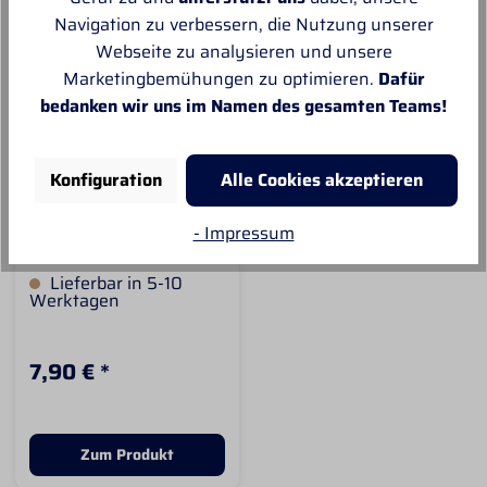
Navigation zu verbessern, die Nutzung unserer
Webseite zu analysieren und unsere
Marketingbemühungen zu optimieren.
Dafür
bedanken wir uns im Namen des gesamten Teams!
TIERHAARENTFERN
ER
Konfiguration
Alle Cookies akzeptieren
Mit dem
- Impressum
Tierhaarentferner lässt
sich das lose Winterfell
Lieferbar in 5-10
Deines Pferdes einfach
Werktagen
und mühelos
entfernen.Zudem
eignet sie sich perfekt
7,90 € *
um Pferde- Hunde- und
Katzenhaare von Pads,
Decken, Kleidung,
Polstern, Autositzen
usw. entfernen.Dieser
Zum Produkt
Tierhaarentferner ist