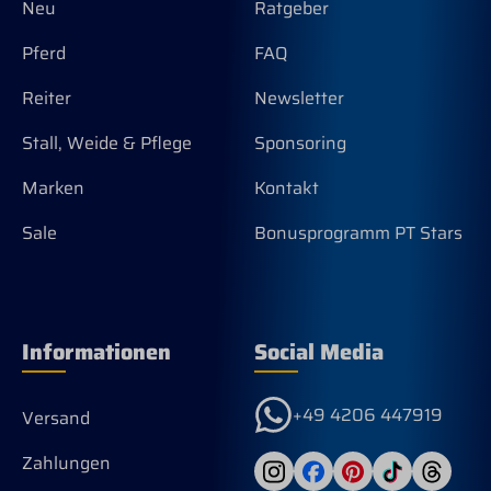
ang
Neu
Ratgeber
ein
geb
Pferd
FAQ
Man
san
Reiter
Newsletter
sic
Zun
Stall, Weide & Pflege
Sponsoring
aus
bei
Marken
Kontakt
am 
Sei
Sale
Bonusprogramm PT Stars
geb
Lad
ein
Zun
aut
unt
Informationen
Social Media
Züg
Zwi
bel
+49 4206 447919
Versand
Nuß
des
aus
Zahlungen
Bau