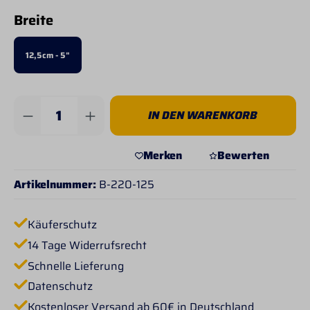
auswählen
Breite
12,5cm - 5"
Produkt Anzahl: Gib den gewünschten Wert 
IN DEN WARENKORB
Merken
Bewerten
Artikelnummer:
B-220-125
Käuferschutz
14 Tage Widerrufsrecht
Schnelle Lieferung
Datenschutz
Kostenloser Versand ab 60€ in Deutschland