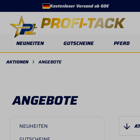
Kostenloser Versand ab 60€
springen
Zur Hauptnavigation springen
NEUHEITEN
GUTSCHEINE
PFERD
AKTIONEN
ANGEBOTE
ANGEBOTE
NEUHEITEN
GUTSCHEINE