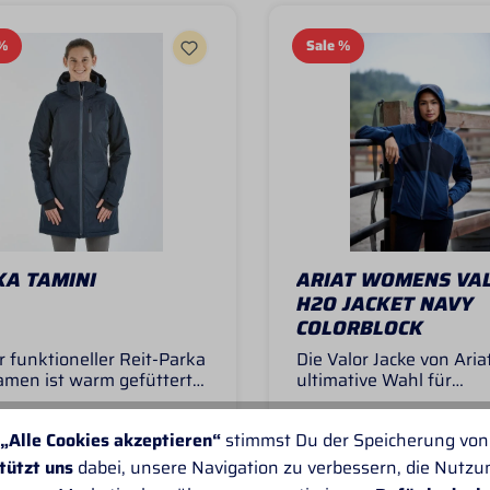
%
Sale
%
KA TAMINI
ARIAT WOMENS VA
H2O JACKET NAVY
COLORBLOCK
r funktioneller Reit-Parka
Die Valor Jacke von Ariat
amen ist warm gefüttert
ultimative Wahl für
it kuscheligem Kunstfell-
leidenschaftliche Athlet
g ausgestattet. Perfekt
bei jedem Wetter aktiv
ort versandfertig
Sofort versandfertig
„Alle Cookies akzeptieren“
stimmst Du der Speicherung von
ie kalten Tage im Jahr.
unterwegs sind. Diese J
ionen speziell für
besteht aus
tützt uns
dabei, unsere Navigation zu verbessern, die Nutz
30 € *
200,94 € *
249,00 € *
334,90 € 
rinnen-langer,
hochleistungsfähigem,