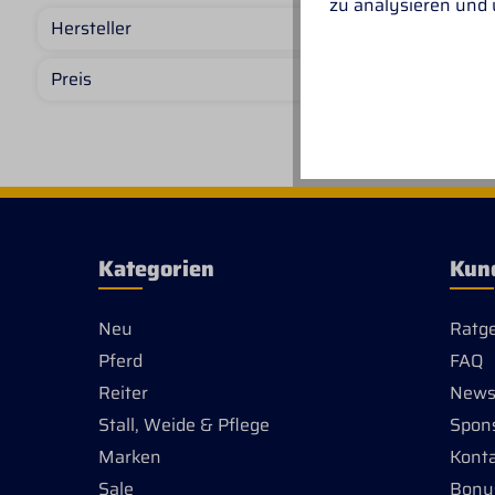
zu analysieren und
wasse
Hersteller
Reits
Regen
aus r
Preis
wasse
Haupt
Kinns
zur S
innen
Korde
indiv
regul
Kategorien
Kun
Kapuz
refle
die K
Neu
Ratg
erwei
dem R
Pferd
FAQ
Druck
Reiter
Newsl
geöff
vier 
Stall, Weide & Pflege
Spon
Reißv
einer
Marken
Kont
Kabe
Sale
Bonu