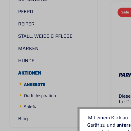
PFERD
Sale
REITER
STALL, WEIDE & PFLEGE
MARKEN
HUNDE
AKTIONEN
PAR
ANGEBOTE
Outfit Inspiration
Diese
für D
Sale%
und m
Linin
Sof
Mit einem Klick auf
für d
Blog
Funkt
Gerät zu und
unters
174,
Reite