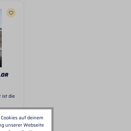
LOR
 ist die
en, die
 Cookies auf deinem
acke
ung unserer Webseite
*