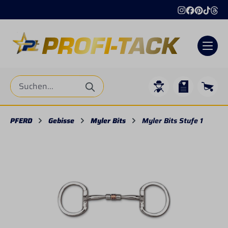
alt springen
PFERD
Gebisse
Myler Bits
Myler Bits Stufe 1
Bildergalerie überspringen