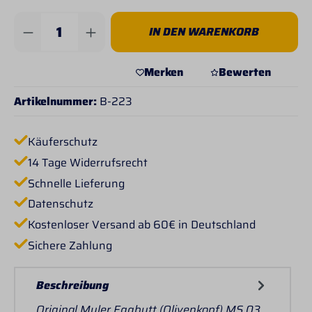
Produkt Anzahl: Gib den gewünschten Wert 
IN DEN WARENKORB
Merken
Bewerten
Artikelnummer:
B-223
Käuferschutz
14 Tage Widerrufsrecht
Schnelle Lieferung
Datenschutz
Kostenloser Versand ab 60€ in Deutschland
Sichere Zahlung
Beschreibung
Original Myler Eggbutt (Olivenkopf) MS 03