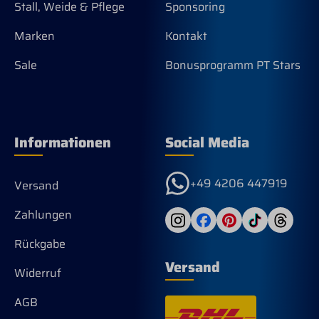
Stall, Weide & Pflege
Sponsoring
aus
bei
Marken
Kontakt
am 
Sei
Sale
Bonusprogramm PT Stars
geb
Lad
ein
Zun
aut
unt
Informationen
Social Media
Züg
Zwi
bel
+49 4206 447919
Versand
Nuß
des
aus
Zahlungen
Bau
Sha
Rückgabe
Obe
Versand
Kop
Widerruf
auto
am 
AGB
ang