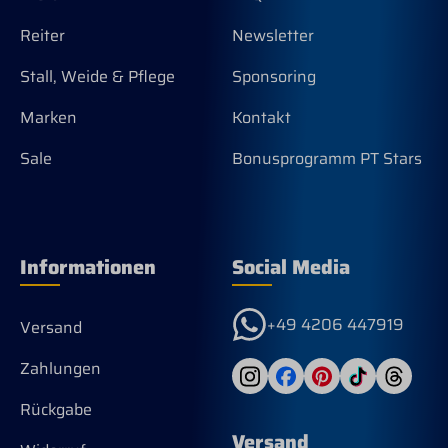
Man
san
Reiter
Newsletter
sic
Zun
Stall, Weide & Pflege
Sponsoring
aus
bei
Marken
Kontakt
am 
Sei
Sale
Bonusprogramm PT Stars
geb
Lad
ein
Zun
aut
unt
Informationen
Social Media
Züg
Zwi
bel
+49 4206 447919
Versand
Nuß
des
aus
Zahlungen
Bau
Sha
Rückgabe
Obe
Versand
Kop