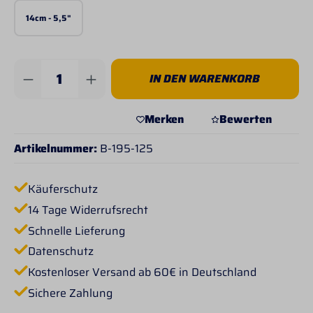
14cm - 5,5"
Produkt Anzahl: Gib den gewünschten Wert 
IN DEN WARENKORB
Merken
Bewerten
Artikelnummer:
B-195-125
Käuferschutz
14 Tage Widerrufsrecht
Schnelle Lieferung
Datenschutz
Kostenloser Versand ab 60€ in Deutschland
Sichere Zahlung