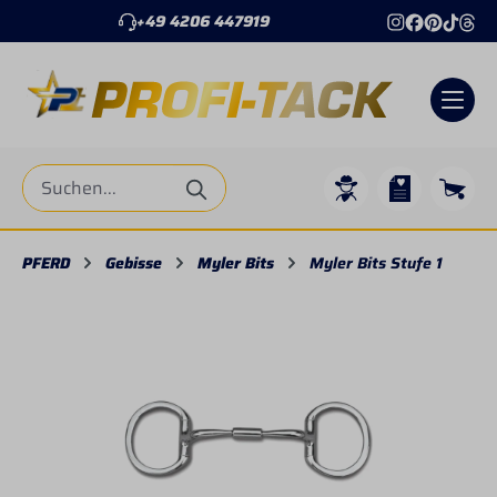
+49 4206 447919
alt springen
PFERD
Gebisse
Myler Bits
Myler Bits Stufe 1
Bildergalerie überspringen