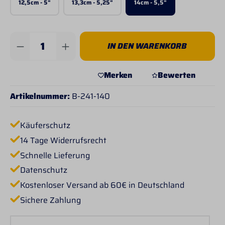
12,5cm - 5"
13,3cm - 5,25"
14cm - 5,5"
Produkt Anzahl: Gib den gewünschten Wert 
IN DEN WARENKORB
Merken
Bewerten
Artikelnummer:
B-241-140
Käuferschutz
14 Tage Widerrufsrecht
Schnelle Lieferung
Datenschutz
Kostenloser Versand ab 60€ in Deutschland
Sichere Zahlung