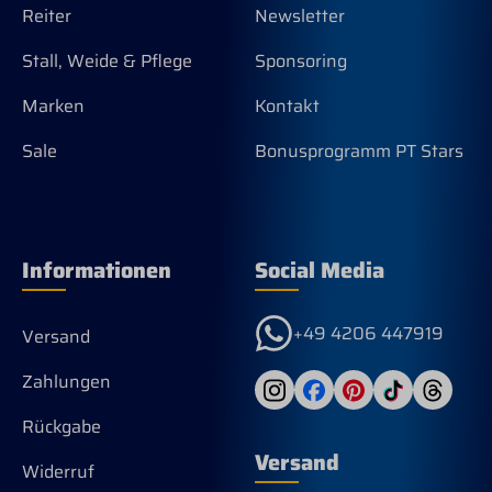
san
Reiter
Newsletter
sic
Zun
Stall, Weide & Pflege
Sponsoring
aus
bei
Marken
Kontakt
am 
Sei
Sale
Bonusprogramm PT Stars
geb
Lad
ein
Zun
aut
unt
Informationen
Social Media
Züg
Zwi
bel
+49 4206 447919
Versand
Nuß
des
aus
Zahlungen
Bau
Sha
Rückgabe
Obe
Versand
Kop
Widerruf
auto