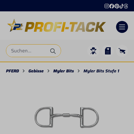
alt springen
PFERD
Gebisse
Myler Bits
Myler Bits Stufe 1
Bildergalerie überspringen