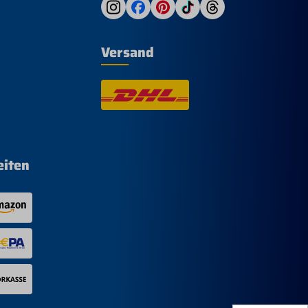
 sind
Versand
 der
ürste
be:
f die
te
 160mm
eiten