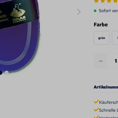
Durchschnittlich
Sofort ver
aus
Farbe
grün
Produkt 
Artikelnum
Käufersc
Schnelle 