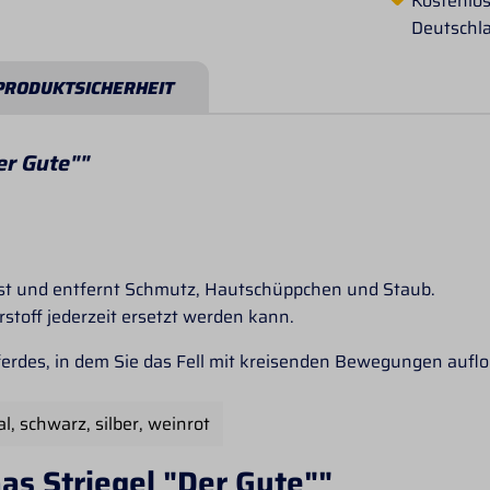
Kostenlos
Deutschl
PRODUKTSICHERHEIT
er Gute""
öst und entfernt Schmutz, Hautschüppchen und Staub.
stoff jederzeit ersetzt werden kann.
ferdes, in dem Sie das Fell mit kreisenden Bewegungen auflo
al
, schwarz
, silber
, weinrot
as Striegel "Der Gute""