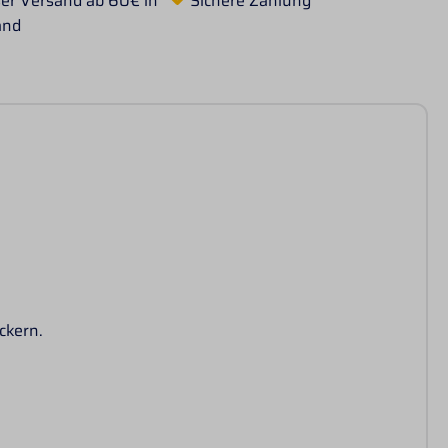
er Versand ab 60€ in
Sichere Zahlung
and
ckern.