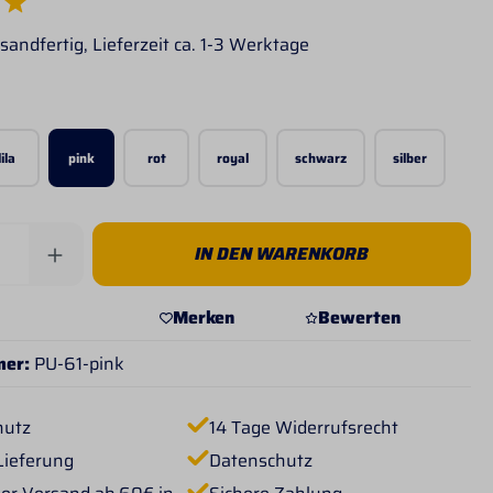
e Bewertung von 5 von 5 Sternen
sandfertig, Lieferzeit ca. 1-3 Werktage
wählen
lila
pink
rot
royal
schwarz
silber
Anzahl: Gib den gewünschten Wert ein od
IN DEN WARENKORB
Merken
Bewerten
mer:
PU-61-pink
hutz
14 Tage Widerrufsrecht
Lieferung
Datenschutz