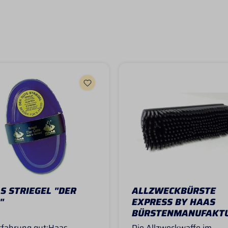
S STRIEGEL "DER
ALLZWECKBÜRSTE
"
EXPRESS BY HAAS
BÜRSTENMANUFAKT
rfahrung gut:Haas
Die Allzweckwaffe im