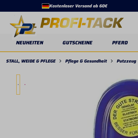
Kostenloser Versand ab 60€
springen
Zur Hauptnavigation springen
NEUHEITEN
GUTSCHEINE
PFERD
STALL, WEIDE & PFLEGE
Pflege & Gesundheit
Putzzeug
Bildergalerie überspringen