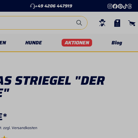
+49 4206 447919
EN
HUNDE
AKTIONEN
Blog
S STRIEGEL "DER
E"
€*
t. zzgl. Versandkosten