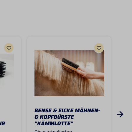
BENSE & EICKE MÄHNEN-
BE
& KOPFBÜRSTE
SC
UR
"KÄMMLOTTE"
"S
Die glattpolierten
Mit