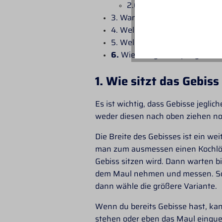
2.6 Gebisslos
3. Wann benötige ich einen K
4. Welches weitere Gebisszube
5. Welche Materialien gibt es 
6.
Wie reinige und pflege ich
1. Wie sitzt das Gebis
Es ist wichtig, dass Gebisse jeglic
weder diesen nach oben ziehen noc
Die Breite des Gebisses ist ein w
man zum ausmessen einen Kochlöffe
Gebiss sitzen wird. Dann warten 
dem Maul nehmen und messen. So ha
dann wähle die größere Variante.
Wenn du bereits Gebisse hast, kan
stehen oder eben das Maul einquets