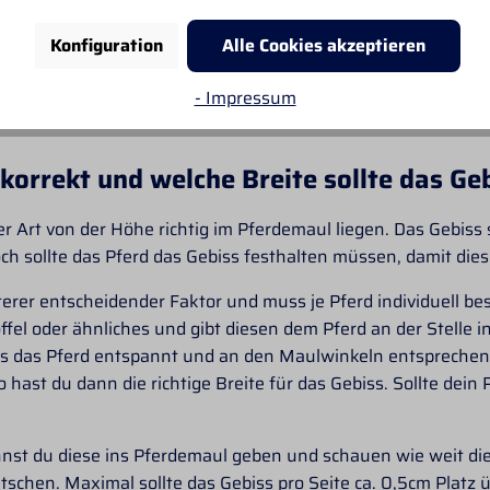
innriemen oder eine Kinnkette?
Konfiguration
Alle Cookies akzeptieren
hör gibt es?
bei Gebissen?
- Impressum
 mein Gebiss korrekt und wie bewahre ich es am besten auf?
s korrekt und welche Breite sollte das G
her Art von der Höhe richtig im Pferdemaul liegen. Das Gebiss 
h sollte das Pferd das Gebiss festhalten müssen, damit dies 
eiterer entscheidender Faktor und muss je Pferd individuell
l oder ähnliches und gibt diesen dem Pferd an der Stelle i
bis das Pferd entspannt und an den Maulwinkeln entsprechen
st du dann die richtige Breite für das Gebiss. Sollte dein 
nst du diese ins Pferdemaul geben und schauen wie weit di
chen. Maximal sollte das Gebiss pro Seite ca. 0,5cm Platz üb