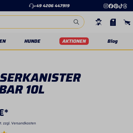
+49 4206 447919
EN
HUNDE
AKTIONEN
Blog
SERKANISTER
BAR 10L
€*
t. zzgl. Versandkosten