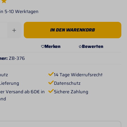
e Bewertung von 5 von 5 Sternen
 in 5-10 Werktagen
Anzahl: Gib den gewünschten Wert ein od
IN DEN WARENKORB
Merken
Bewerten
mer:
ZB-376
hutz
14 Tage Widerrufsrecht
Lieferung
Datenschutz
er Versand ab 60€ in
Sichere Zahlung
and