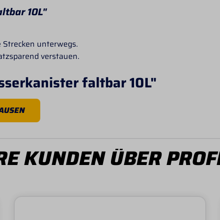
ltbar 10L"
re Strecken unterwegs.
latzsparend verstauen.
serkanister faltbar 10L"
AUSEN
E KUNDEN ÜBER PROF