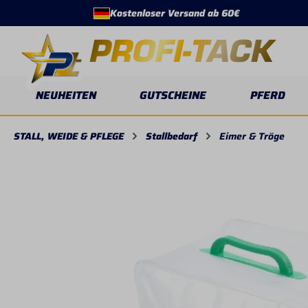
Kostenloser Versand ab 60€
springen
Zur Hauptnavigation springen
NEUHEITEN
GUTSCHEINE
PFERD
STALL, WEIDE & PFLEGE
Stallbedarf
Eimer & Tröge
Bildergalerie überspringen