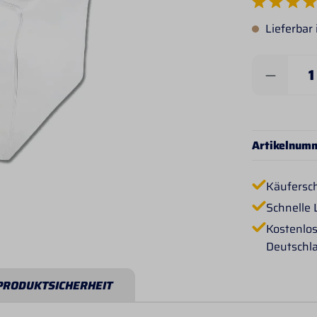
Durchschnittlich
Lieferbar
Produkt 
Artikelnum
Käufersc
Schnelle 
Kostenlos
Deutschl
PRODUKTSICHERHEIT