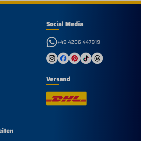
Social Media
+49 4206 447919
Versand
eiten