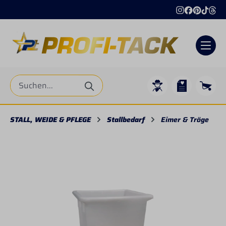
alt springen
STALL, WEIDE & PFLEGE
Stallbedarf
Eimer & Tröge
Bildergalerie überspringen