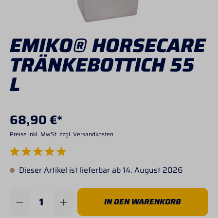
EMIKO® HORSECARE
TRÄNKEBOTTICH 55
L
68,90 €*
Preise inkl. MwSt. zzgl. Versandkosten
Durchschnittliche Bewertung von 5 von 5 Sternen
Dieser Artikel ist lieferbar ab 14. August 2026
Produkt Anzahl: Gib den gewünschten Wert 
IN DEN WARENKORB