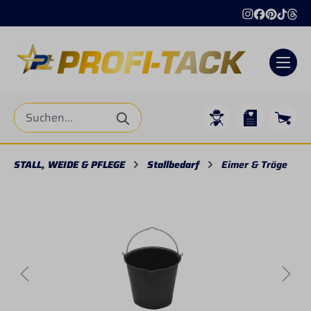
alt springen
STALL, WEIDE & PFLEGE
Stallbedarf
Eimer & Tröge
Bildergalerie überspringen