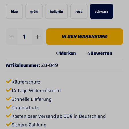
blau
grün
hellgrün
rosa
schwarz
Produkt Anzahl: Gib den gewünschten Wert 
IN DEN WARENKORB
Merken
Bewerten
Artikelnummer:
ZB-849
Käuferschutz
14 Tage Widerrufsrecht
Schnelle Lieferung
Datenschutz
Kostenloser Versand ab 60€ in Deutschland
Sichere Zahlung