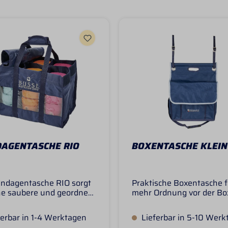
AGENTASCHE RIO
BOXENTASCHE KLEIN
andagentasche RIO sorgt
Praktische Boxentasche f
ne saubere und geordnete
mehr Ordnung vor der Box
wahrung von Bandagen,
bietet Platz für z.B. Bein
chen und Streichkappen.
Putzzeug, Halfter, etc. Di
erbar in 1-4 Werktagen
Lieferbar in 5-10 Werk
echs abgetrennten Fächer
Tasche lässt sich einfach