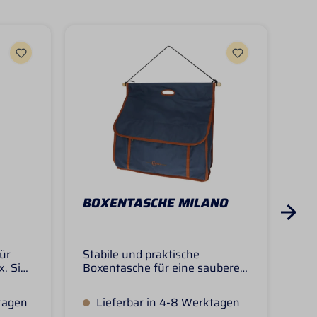
BOXENTASCHE MILANO
BO
ür
Stabile und praktische
End
. Sie
Boxentasche für eine saubere
Ger
schutz,
und geordnete Aufbewahrung
Hän
e
von z.B. Pflegeutensilien,
un
tagen
Lieferbar in 4-8 Werktagen
V
 mit
Gamaschen, Halfter etc. im Stall
von