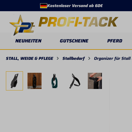
Kostenloser Versand ab 60€
springen
Zur Hauptnavigation springen
NEUHEITEN
GUTSCHEINE
PFERD
STALL, WEIDE & PFLEGE
Stallbedarf
Organizer für Stall
Bildergalerie überspringen