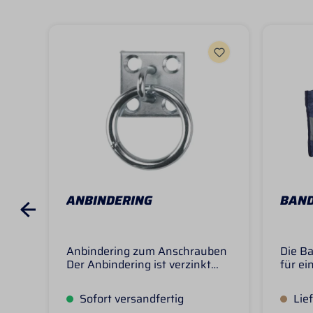
ANBINDERING
BAND
Anbindering zum Anschrauben
Die B
Der Anbindering ist verzinkt
für ei
und mit einer stabilen Platte
Aufbe
zum Anschrauben. Mit 4
Gamas
Sofort versandfertig
Lief
Schrauben läßt sich der
Die s