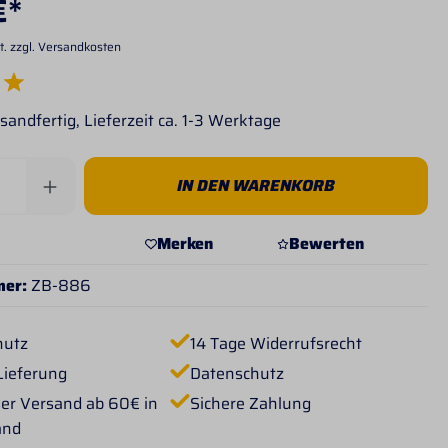
€*
t. zzgl. Versandkosten
e Bewertung von 5 von 5 Sternen
sandfertig, Lieferzeit ca. 1-3 Werktage
Anzahl: Gib den gewünschten Wert ein od
IN DEN WARENKORB
Merken
Bewerten
mer:
ZB-886
hutz
14 Tage Widerrufsrecht
Lieferung
Datenschutz
er Versand ab 60€ in
Sichere Zahlung
and