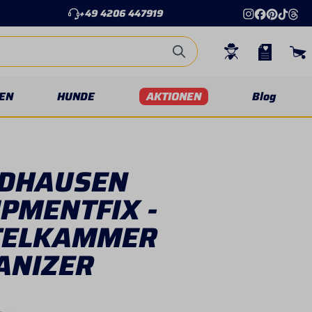
+49 4206 447919
EN
HUNDE
AKTIONEN
Blog
DHAUSEN
PMENTFIX -
TELKAMMER
ANIZER