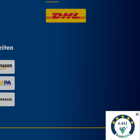
eiten
✕