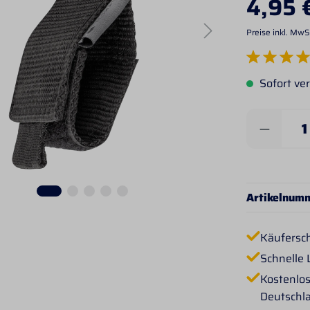
4,95 
Preise inkl. MwS
Durchschnittlich
Sofort ver
Produkt 
Artikelnum
Käufersc
Schnelle 
Kostenlos
Deutschl