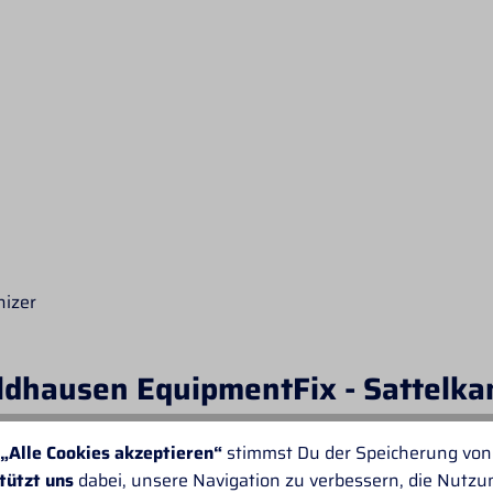
nizer
ldhausen EquipmentFix - Sattelk
AUSEN
„Alle Cookies akzeptieren“
stimmst Du der Speicherung von
tützt uns
dabei, unsere Navigation zu verbessern, die Nutz