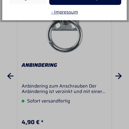
- Impressum
ANBINDERING
BA
Anbindering zum Anschrauben Der
Die
Anbindering ist verzinkt und mit einer
sau
stabilen Platte zum Anschrauben. Mit 4
von
Sofort versandfertig
L
Schrauben läßt sich der Anbindering
Str
einfach an einer Boxenwand oder der
Fäch
Stallgasse anbringen
Ban
läss
4,90 € *
22,
beq