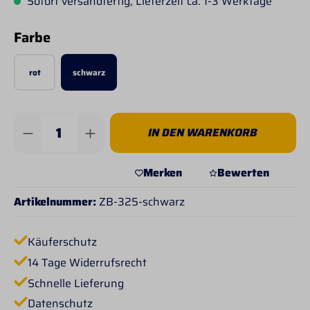
Sofort versandfertig, Lieferzeit ca. 1-3 Werktage
auswählen
Farbe
rot
schwarz
Produkt Anzahl: Gib den gewünschten Wert 
IN DEN WARENKORB
Merken
Bewerten
Artikelnummer:
ZB-325-schwarz
Käuferschutz
14 Tage Widerrufsrecht
Schnelle Lieferung
Datenschutz