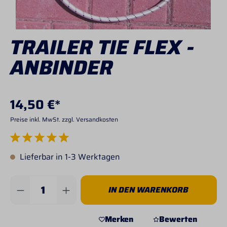
TRAILER TIE FLEX -
ANBINDER
14,50 €*
Preise inkl. MwSt. zzgl. Versandkosten
Durchschnittliche Bewertung von 5 von 5 Sternen
Lieferbar in 1-3 Werktagen
Produkt Anzahl: Gib den gewünschten Wert 
IN DEN WARENKORB
Merken
Bewerten