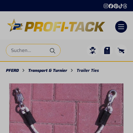
alt springen
PFERD
Transport & Turnier
Trailer Ties
Bildergalerie überspringen