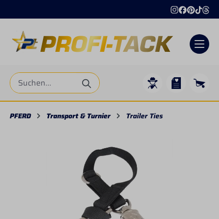
alt springen
PFERD
Transport & Turnier
Trailer Ties
Bildergalerie überspringen