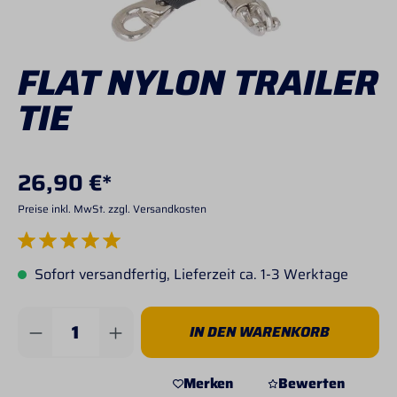
FLAT NYLON TRAILER
TIE
26,90 €*
Preise inkl. MwSt. zzgl. Versandkosten
Durchschnittliche Bewertung von 5 von 5 Sternen
Sofort versandfertig, Lieferzeit ca. 1-3 Werktage
Produkt Anzahl: Gib den gewünschten Wert 
IN DEN WARENKORB
Merken
Bewerten