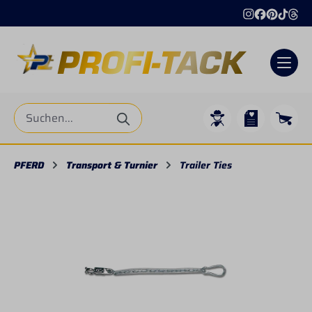
alt springen
PFERD
Transport & Turnier
Trailer Ties
Bildergalerie überspringen