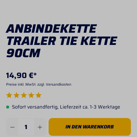
ANBINDEKETTE
TRAILER TIE KETTE
90CM
14,90 €*
Preise inkl. MwSt. zzgl. Versandkosten
Durchschnittliche Bewertung von 5 von 5 Sternen
Sofort versandfertig, Lieferzeit ca. 1-3 Werktage
Produkt Anzahl: Gib den gewünschten Wert 
IN DEN WARENKORB