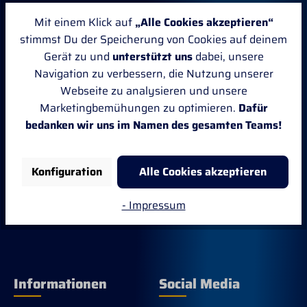
Mit einem Klick auf
„Alle Cookies akzeptieren“
Kategorien
Kundenservice
stimmst Du der Speicherung von Cookies auf deinem
Gerät zu und
unterstützt uns
dabei, unsere
Neu
Ratgeber
Navigation zu verbessern, die Nutzung unserer
Webseite zu analysieren und unsere
Pferd
FAQ
Marketingbemühungen zu optimieren.
Dafür
Reiter
Newsletter
bedanken wir uns im Namen des gesamten Teams!
Stall, Weide & Pflege
Sponsoring
Konfiguration
Alle Cookies akzeptieren
Marken
Kontakt
- Impressum
Sale
Bonusprogramm PT Stars
Informationen
Social Media