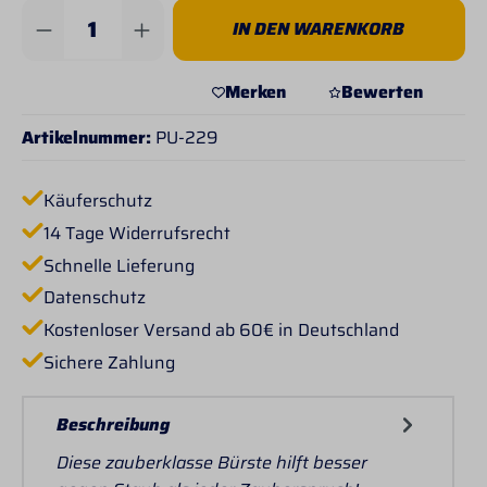
Produkt Anzahl: Gib den gewünschten Wert 
IN DEN WARENKORB
Merken
Bewerten
Artikelnummer:
PU-229
Käuferschutz
14 Tage Widerrufsrecht
Schnelle Lieferung
Datenschutz
Kostenloser Versand ab 60€ in Deutschland
Sichere Zahlung
Beschreibung
Diese zauberklasse Bürste hilft besser