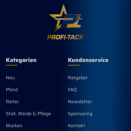
durchschnittlich große Damenhand. Die
Fertigung aus schwarz lackiertem
umweltfreundlichen heimischen
Buchenholz bietet zudem eine
antibakterielle Wirkung und ein
angenehmes Gefühl in der Hand, auch
bei sehr kühlen Temperaturen. Der
hochwertige Ledergurt wird in
Handarbeit befestigt und kann in der
Länge gekürzt werden. Eine absolut
Kategorien
Kundenservice
hochwertige und langlebige Qualität ist
das Markenzeichen unserer
Produkte. Farbe: NATUR Made in
Germany
Neu
Ratgeber
Pferd
FAQ
Reiter
Newsletter
Stall, Weide & Pflege
Sponsoring
Marken
Kontakt