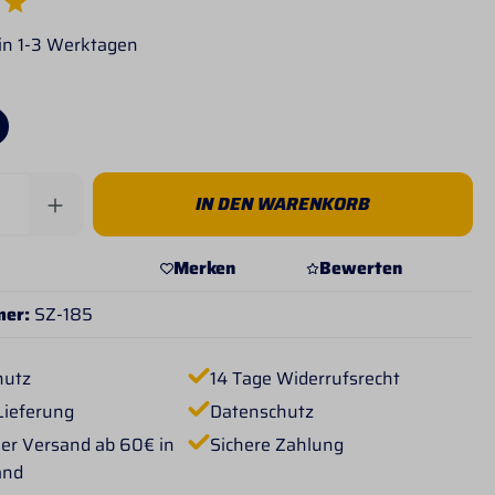
e Bewertung von 5 von 5 Sternen
 in 1-3 Werktagen
Anzahl: Gib den gewünschten Wert ein od
IN DEN WARENKORB
Merken
Bewerten
mer:
SZ-185
hutz
14 Tage Widerrufsrecht
Lieferung
Datenschutz
er Versand ab 60€ in
Sichere Zahlung
and