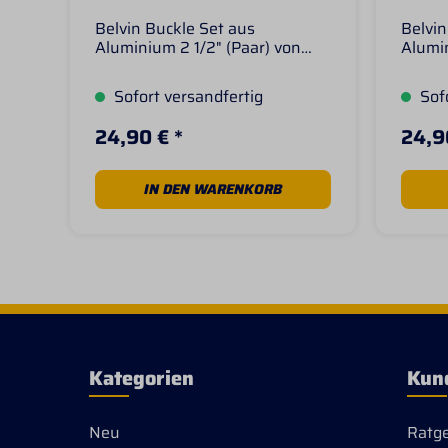
Belvin Buckle Set aus
Belvin
Aluminium 2 1/2" (Paar) von
Alumin
Weaver Leather Belvin Buckle
Weave
Sets sind Verschleißteile
Sets s
Sofort versandfertig
Sofo
welche bei den Fendern vom
welch
Westernsattel ausgetauscht
Weste
24,90 € *
24,9
werden können. Passend für
werde
Riemen mit einer Breite von
Riemen
ca. 6,5 cm.
8 cm.
IN DEN WARENKORB
Kategorien
Kun
Neu
Ratg