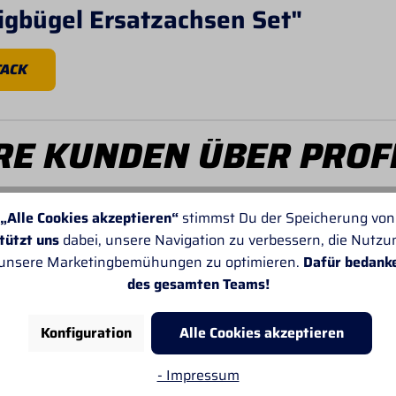
igbügel Ersatzachsen Set"
TACK
E KUNDEN ÜBER PROF
„Alle Cookies akzeptieren“
stimmst Du der Speicherung von
tützt uns
dabei, unsere Navigation zu verbessern, die Nutz
 unsere Marketingbemühungen zu optimieren.
Dafür bedank
des gesamten Teams!
Von SANDRA
Leider passt oft die Angabe der Lieferzeiten
Konfiguration
Alle Cookies akzeptieren
nicht. Sonst gefällt mir alles sehr gut.
- Impressum