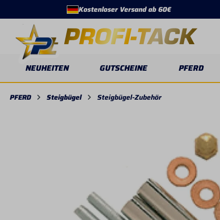
Kostenloser Versand ab 60€
springen
Zur Hauptnavigation springen
NEUHEITEN
GUTSCHEINE
PFERD
PFERD
Steigbügel
Steigbügel-Zubehör
Bildergalerie überspringen