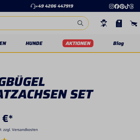
+49 4206 447919
EN
HUNDE
AKTIONEN
Blog
IGBÜGEL
ATZACHSEN SET
 €*
t. zzgl. Versandkosten