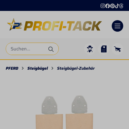
alt springen
PFERD
Steigbügel
Steigbügel-Zubehör
Bildergalerie überspringen