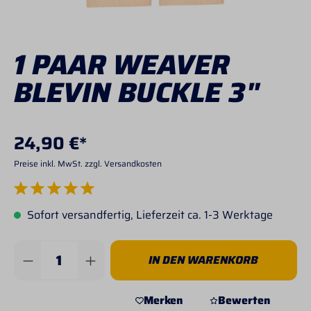
1 PAAR WEAVER
BLEVIN BUCKLE 3"
24,90 €*
Preise inkl. MwSt. zzgl. Versandkosten
Durchschnittliche Bewertung von 5 von 5 Sternen
Sofort versandfertig, Lieferzeit ca. 1-3 Werktage
Produkt Anzahl: Gib den gewünschten Wert 
IN DEN WARENKORB
Merken
Bewerten