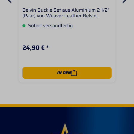
Belvin Buckle Set aus Aluminium 2 1/2"
Cas
(Paar) von Weaver Leather Belvin
Ste
Buckle Sets sind Verschleißteile welche
geg
Sofort versandfertig
S
bei den Fendern vom Westernsattel
Ste
ausgetauscht werden können. Passend
Posi
für Riemen mit einer Breite von ca. 6,5
Füß
cm.
bri
24,90 € *
33,
Hüf
Alu
rost
Inch
bre
IN DEN
dan