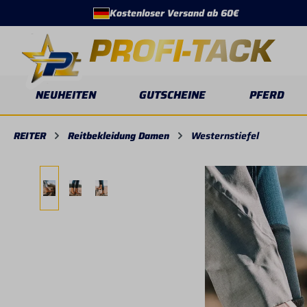
Kostenloser Versand ab 60€
springen
Zur Hauptnavigation springen
NEUHEITEN
GUTSCHEINE
PFERD
REITER
Reitbekleidung Damen
Westernstiefel
Bildergalerie überspringen