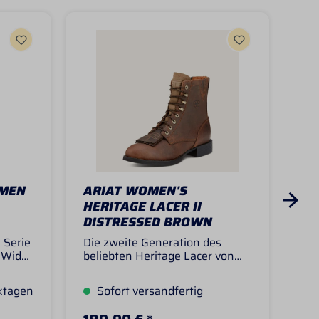
OMEN
ARIAT WOMEN'S
AR
HERITAGE LACER II
RO
DISTRESSED BROWN
WA
BO
 Serie
Die zweite Generation des
An
 Wide
beliebten Heritage Lacer von
Wat
 der
Ariat kombiniert klassischen
Gl
Round
Style mit funktionaler
Rou
ktagen
Sofort versandfertig
S
ne
Langlebigkeit und ganztägigem
ech
p WST
Tragekomfort. Diese
für