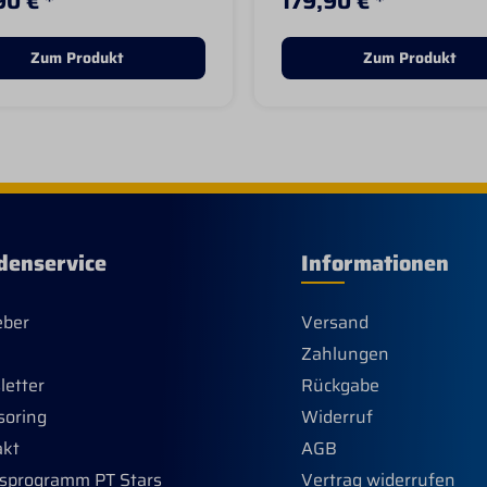
90 € *
179,90 € *
schen Farbe, mit der Frau
vereinigt Western Style 
chts falsch machen kann
hochmoderner Technik. D
er noch einmal die
VentTEK™ Technologie, s
Zum Produkt
Zum Produkt
es im Detail:- ATS
dafür, dass der Stiefel zw
nsystem mit Gel-Feder-
wasserabweisend, jedoch
m in Vorderfuß und
trotzdem atmungsaktiv si
- Schuh komplett aus
Das neue Air-Mesh
ertigstem,
Lining Innenfutter sorgt 
rnarbtem Glattleder-
dass auch im Sommer ei
pe-Light-Sohle mit
angenehme Kühlung im St
ärkter Duratread-Ferse
herrschtFarbe: Powder
roCrepe-Light ist 30%
BrownFrontkappe: Wide
 als die normale
Square (W-Toe) Und hier 
denservice
Informationen
pe und sorgt so für mehr
Features im Detail:- ATS
 beim Reiten)-
Sohlensystem mit Gel-Fe
muster aus 6
System in Vorderfuß und
eber
Versand
einander geführten
Ferse- Schuh komplett a
Zahlungen
fäden-
hochwertigstem,
ügeloptimierte Sohle-
vollvernarbtem Glattleder
etter
Rückgabe
y Stiefelspitzenprofil-
Duratread-Sohle mit
soring
Widerruf
her Schaft Farbe:
verstärkter Duratread-
wood Brown Den Probaby
Ferse- Air-Mesh Lining fü
akt
AGB
eren Farbvarianten sowie
ein angenehmes Fußklim
sprogramm PT Stars
Vertrag widerrufen
nderen Ariat-Boots
Stickmuster aus 4