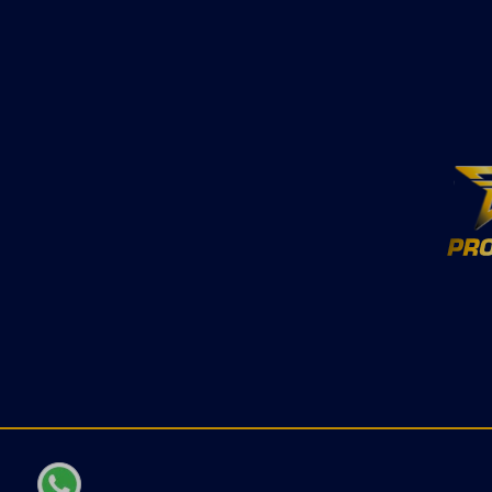
Vollnarbenleder ist der Stiefel
können
ein langlebiger Begleiter für
bestel
Stall, Freizeit und Turnier. Mit
einfac
dem Kauf dieses Modells wird
zudem die verantwortungsvolle
Lederproduktion in von der
Leather Working Group
zertifizierten Gerbereien
unterstützt. Highlights: Original
Ariat Women's Round Up
Remuda Klassischer
Westernstiefel mit breiter,
eckiger Zehenpartie ATS®-
Technologie für Stabilität und
hohen Tragekomfort
Herausnehmbare All Day
Cushioning Einlegesohle
Strapazierfähige und flexible
Duratread™-Sohle
Hochwertiges Vollnarbenleder
Zweireihiges Stichmuster
Unterstützt
verantwortungsvolle