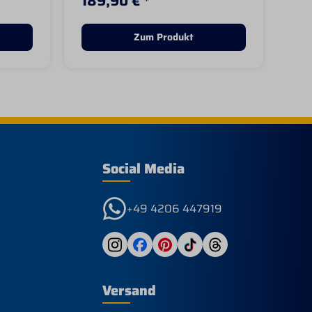
189,90 € *
17
mit
strapazierfähigen Stiefel
gle
ie
werden Ihre erste Wahl für die
die
orgt
Arbeit, den Stall, das Reiten
Zeh
Zum Produkt
ar
und die Stadt sein. So vielseitig
an
ist er. Die ATS®-Technologie
Bew
nd.
bietet ergonomischen Halt auf
die
unebenem Gelände
Dic
dafür,
Herausnehmbare Einlegesohle
zuv
ne
für ganztägige Polsterung Die
Pas
iefel
Duratread™-Sohle ist extrem
cm 
langlebig und lässt Ihren Fuß
cm
dennoch flexibel bleiben
Ei
die
Schaftlänge: 15,2 cm Roper-
Tec
Social Media
Absatz Absatzhöhe: 2,85 cm U-
Sta
der-
Zehenpartie
Kon
und
+49 4206 447919
us
Zwi
Tri
-
Auß
und
vie
r
Mat
Versand
a -
was
Inn