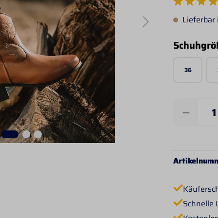
Durchschnittlich
Lieferbar
Schuhgrö
36
Produkt 
Artikelnum
Käufersc
Schnelle 