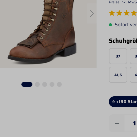
Preise inkl. MwS
Durchschnittlich
Sofort ver
Schuhgrö
37
3
41,5
4
⭐ +190 Star
Produkt 