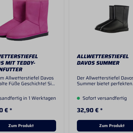
ETTERSTIEFEL
ALLWETTERSTIEFEL
S MIT TEDDY-
DAVOS SUMMER
NFUTTER
m Allwetterstiefel Davos
Der Allwetterstiefel Davo
alte Füße Geschichte! Sie
Summer bietet perfekten
wasserdicht und warm und
Schutz auch bei regneris
perfekt für nasskaltes
Wetter. Gefertigt aus
andfertig in 1 Werktagen
Sofort versandfertig
r und matschige Böden
pflegeleichtem und weic
et. - wasserdicht- hohe
PVC-Soft-Material und mi
0 € *
32,90 € *
haltung- Innenfutter:
leichtem, sommerlichen
olyester- Obermaterial:
Innenfutter, ist er nicht n
Polyurethan-
wasserdicht, sondern au
Zum Produkt
Zum Produkt
deroptik- Teddy-
besonders angenehm zu