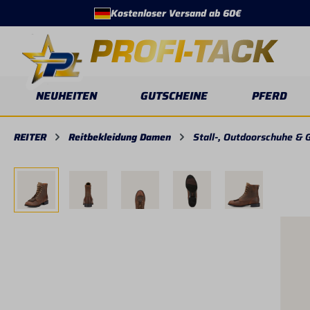
Kostenloser Versand ab 60€
springen
Zur Hauptnavigation springen
NEUHEITEN
GUTSCHEINE
PFERD
REITER
Reitbekleidung Damen
Stall-, Outdoorschuhe & 
Bildergalerie überspringen