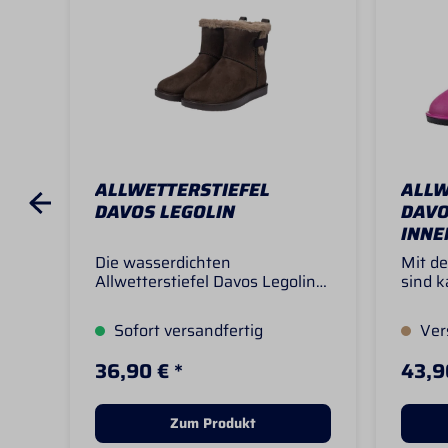
ALLWETTERSTIEFEL
ALLW
DAVOS LEGOLIN
DAVO
INNE
Die wasserdichten
Mit de
Allwetterstiefel Davos Legolin
sind k
überzeugen durch ihre hohe
sind 
Wärmehaltung und das
daher 
Sofort versandfertig
Vers
kuschelige Teddy-Innenfutter,
Wette
das auch an kalten Herbst- und
geeign
36,90 € *
43,9
Wintertagen für angenehme
Wärme
Wärme sorgt. Das robuste
100% P
Design in moderner
100% 
Zum Produkt
Wildlederoptik macht die Stiefel
Wildle