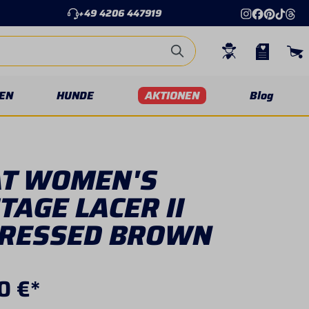
+49 4206 447919
EN
HUNDE
AKTIONEN
Blog
AT WOMEN'S
TAGE LACER II
TRESSED BROWN
0 €*