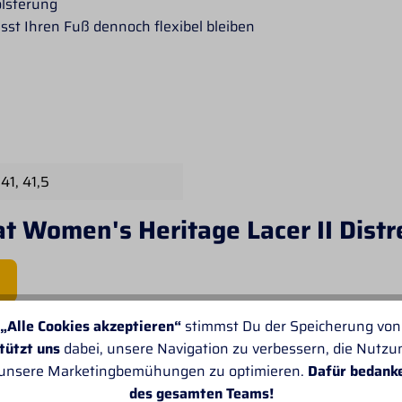
lsterung
sst Ihren Fuß dennoch flexibel bleiben
 41
, 41,5
at Women's Heritage Lacer II Dist
„Alle Cookies akzeptieren“
stimmst Du der Speicherung von
tützt uns
dabei, unsere Navigation zu verbessern, die Nutz
E KUNDEN ÜBER PROF
 unsere Marketingbemühungen zu optimieren.
Dafür bedank
des gesamten Teams!