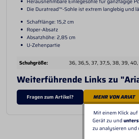
Herausnehmbare Einlegesohle für ganztägige Po
Die Duratread™-Sohle ist extrem langlebig und lä
Schaftlänge: 15,2 cm
Roper-Absatz
Absatzhöhe: 2,85 cm
U-Zehenpartie
Schuhgröße:
36
, 36,5
, 37
, 37,5
, 38
, 39
, 40
,
Weiterführende Links zu "Ari
Fragen zum Artikel?
MEHR VON ARIAT
Mit einem Klick auf
Gerät zu und
unters
UNSER
zu analysieren und