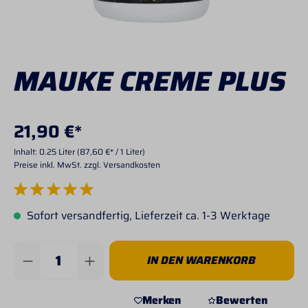
MAUKE CREME PLUS
21,90 €*
Inhalt:
0.25 Liter
(87,60 €* / 1 Liter)
Preise inkl. MwSt. zzgl. Versandkosten
Durchschnittliche Bewertung von 5 von 5 Sternen
Sofort versandfertig, Lieferzeit ca. 1-3 Werktage
Produkt Anzahl: Gib den gewünschten Wert 
IN DEN WARENKORB
Merken
Bewerten