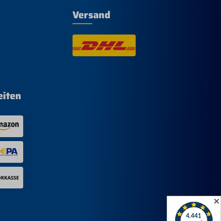
Versand
eiten
✕