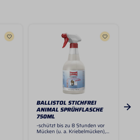
BALLISTOL STICHFREI
BA
ANIMAL SPRÜHFLASCHE
AN
750ML
NA
LI
-schützt bis zu 8 Stunden vor
-sc
Mücken (u. a. Kriebelmücken),
Müc
Pferdebremsen, Zecken und
Pfe