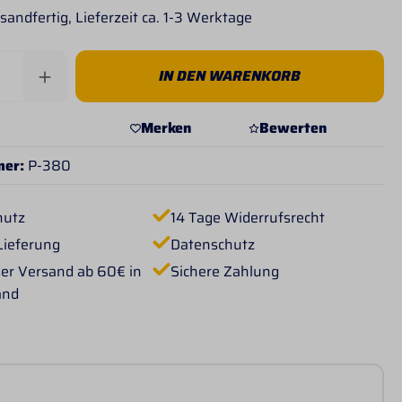
sandfertig, Lieferzeit ca. 1-3 Werktage
Anzahl: Gib den gewünschten Wert ein od
IN DEN WARENKORB
Merken
Bewerten
mer:
P-380
hutz
14 Tage Widerrufsrecht
Lieferung
Datenschutz
er Versand ab 60€ in
Sichere Zahlung
and