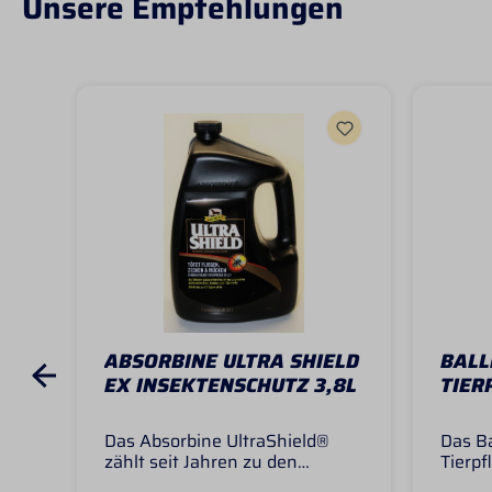
Unsere Empfehlungen
ABSORBINE ULTRA SHIELD
BALL
EX INSEKTENSCHUTZ 3,8L
TIER
Das Absorbine UltraShield®
Das Ba
zählt seit Jahren zu den
Tierpfl
beliebtesten Insektenmitteln in
einset