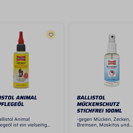
ISTOL ANIMAL
BALLISTOL
PFLEGEÖL
MÜCKENSCHUTZ
STICHFREI 100ML
llistol Animal
-gegen Mücken, Zecken,
egeöl ist ein vielseitig
Bremsen, Moskitos und
zbares Pflegeöl für Heim-
Grasmilben, auch gegen