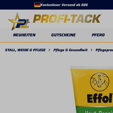
Kostenloser Versand ab 60€
springen
Zur Hauptnavigation springen
NEUHEITEN
GUTSCHEINE
PFERD
STALL, WEIDE & PFLEGE
Pflege & Gesundheit
Pflegepro
Bildergalerie überspringen