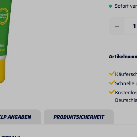
Sofort ver
Produkt 
Artikelnum
Käufersc
Schnelle 
Kostenlos
Deutschl
CLP ANGABEN
PRODUKTSICHERHEIT