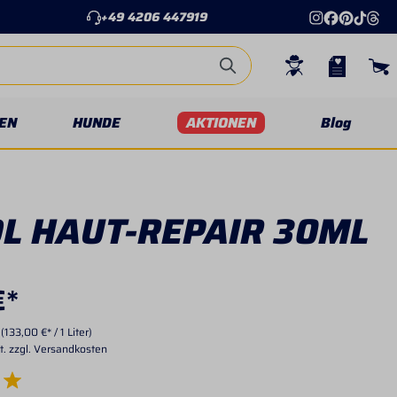
+49 4206 447919
EN
HUNDE
AKTIONEN
Blog
OL HAUT-REPAIR 30ML
€*
r
(133,00 €* / 1 Liter)
t. zzgl. Versandkosten
e Bewertung von 5 von 5 Sternen