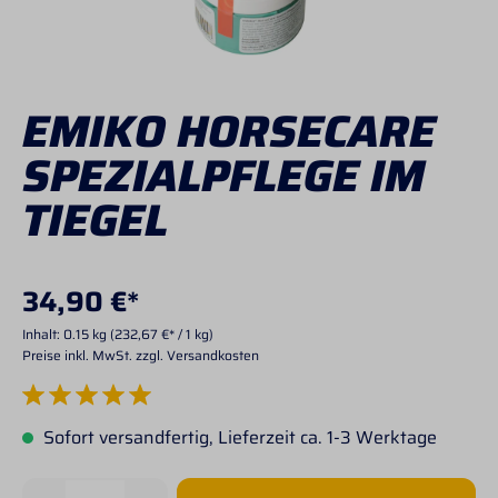
EMIKO HORSECARE
SPEZIALPFLEGE IM
TIEGEL
34,90 €*
Inhalt:
0.15 kg
(232,67 €* / 1 kg)
Preise inkl. MwSt. zzgl. Versandkosten
Durchschnittliche Bewertung von 5 von 5 Sternen
Sofort versandfertig, Lieferzeit ca. 1-3 Werktage
Produkt Anzahl: Gib den gewünschten Wert 