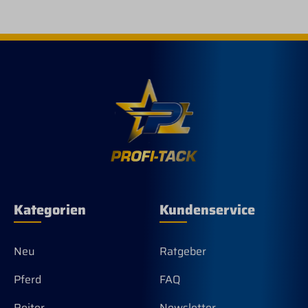
diese eine rückfettende Wirkung
garantieren. Naturmaterialien erzeugen
keine elektrostatische Aufladung. Die
Rosshaare haben eine Länge von ca. 22
mm. Die Kardätsche » Satchmo « hat die
perfekte Größe für eine schmalere bis
durchschnittlich große Damenhand. Die
Fertigung aus schwarz lackiertem
umweltfreundlichen heimischen
Buchenholz bietet zudem eine
antibakterielle Wirkung und ein
angenehmes Gefühl in der Hand, auch
bei sehr kühlen Temperaturen. Der
hochwertige Ledergurt wird in
Handarbeit befestigt und kann in der
Länge gekürzt werden. Eine absolut
Kategorien
Kundenservice
hochwertige und langlebige Qualität ist
das Markenzeichen unserer
Produkte. Farbe: NATUR Made in
Germany
Neu
Ratgeber
Pferd
FAQ
Reiter
Newsletter