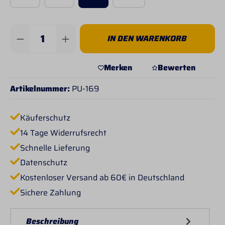
Produkt Anzahl: Gib den gewünschten Wert 
IN DEN WARENKORB
Merken
Bewerten
Artikelnummer:
PU-169
Käuferschutz
14 Tage Widerrufsrecht
Schnelle Lieferung
Datenschutz
Kostenloser Versand ab 60€ in Deutschland
Sichere Zahlung
Beschreibung