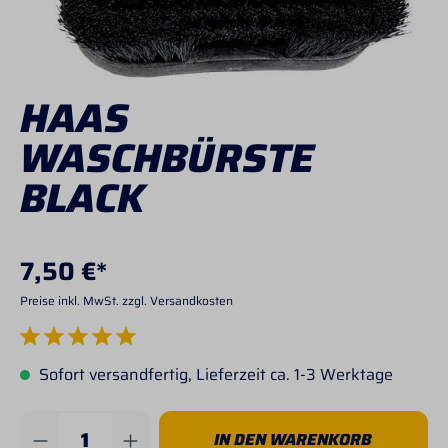
HAAS
WASCHBÜRSTE
BLACK
7,50 €*
Preise inkl. MwSt. zzgl. Versandkosten
Durchschnittliche Bewertung von 5 von 5 Sternen
Sofort versandfertig, Lieferzeit ca. 1-3 Werktage
Produkt Anzahl: Gib den gewünschten Wert 
IN DEN WARENKORB