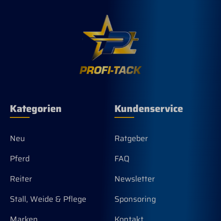
perfekte Größe für eine schmalere bis
durchschnittlich große Damenhand. Die
Fertigung aus schwarz lackiertem
umweltfreundlichen heimischen
Buchenholz bietet zudem eine
antibakterielle Wirkung und ein
angenehmes Gefühl in der Hand, auch
bei sehr kühlen Temperaturen. Der
hochwertige Ledergurt wird in
Handarbeit befestigt und kann in der
Länge gekürzt werden. Eine absolut
Kategorien
Kundenservice
hochwertige und langlebige Qualität ist
das Markenzeichen unserer
Produkte. Farbe: NATUR Made in
Germany
Neu
Ratgeber
Pferd
FAQ
Reiter
Newsletter
Stall, Weide & Pflege
Sponsoring
Marken
Kontakt