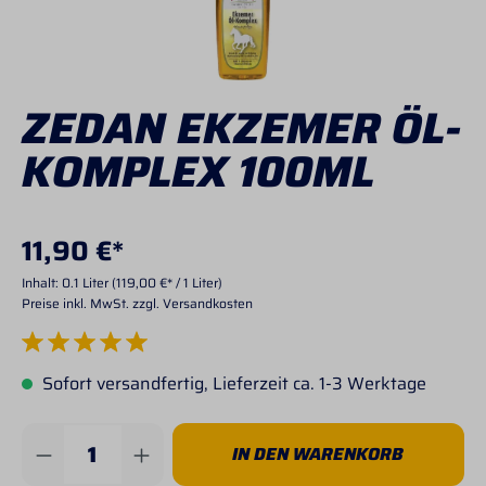
ZEDAN EKZEMER ÖL-
KOMPLEX 100ML
11,90 €*
Inhalt:
0.1 Liter
(119,00 €* / 1 Liter)
Preise inkl. MwSt. zzgl. Versandkosten
Durchschnittliche Bewertung von 5 von 5 Sternen
Sofort versandfertig, Lieferzeit ca. 1-3 Werktage
Produkt Anzahl: Gib den gewünschten Wert 
IN DEN WARENKORB