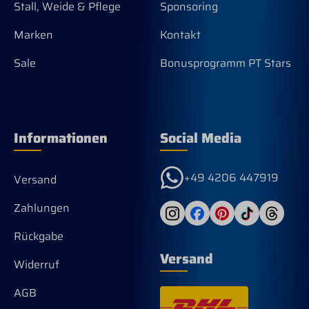
Stall, Weide & Pflege
Sponsoring
Biozidprodukte vorsichtig verwenden.
Vor Gebrauch stets Etikett und
Marken
Kontakt
Produktinformationen lesen.
Registriernummer: N-29633.
Sale
Bonusprogramm PT Stars
Informationen
Social Media
+49 4206 447919
Versand
Zahlungen
Rückgabe
Versand
Widerruf
AGB