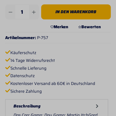
Produkt Anzahl: Gib den gewünschten Wert 
IN DEN WARENKORB
Merken
Bewerten
Artikelnummer:
P-757
Käuferschutz
14 Tage Widerrufsrecht
Schnelle Lieferung
Datenschutz
Kostenloser Versand ab 60€ in Deutschland
Sichere Zahlung
Beschreibung
Das Carr &amp; Day &amp; Martin ItchGard