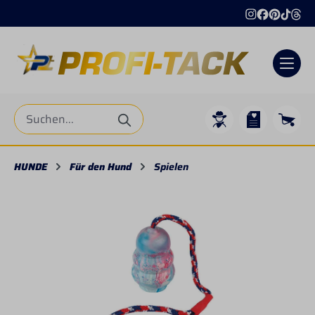
alt springen
HUNDE
Für den Hund
Spielen
Bildergalerie überspringen