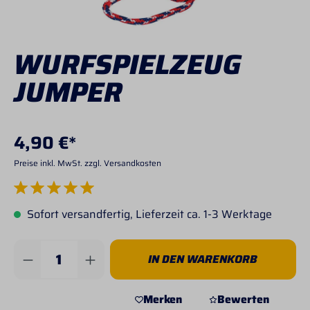
WURFSPIELZEUG
JUMPER
4,90 €*
Preise inkl. MwSt. zzgl. Versandkosten
Durchschnittliche Bewertung von 5 von 5 Sternen
Sofort versandfertig, Lieferzeit ca. 1-3 Werktage
Produkt Anzahl: Gib den gewünschten Wert 
IN DEN WARENKORB
Merken
Bewerten