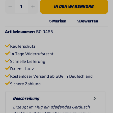
Produkt Anzahl: Gib den gewünschten Wert 
IN DEN WARENKORB
Merken
Bewerten
Artikelnummer:
BC-0465
Käuferschutz
14 Tage Widerrufsrecht
Schnelle Lieferung
Datenschutz
Kostenloser Versand ab 60€ in Deutschland
Sichere Zahlung
Beschreibung
Erzeugt im Flug ein pfeifendes Geräusch