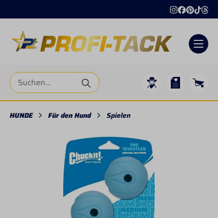
alt springen
HUNDE
Für den Hund
Spielen
Bildergalerie überspringen