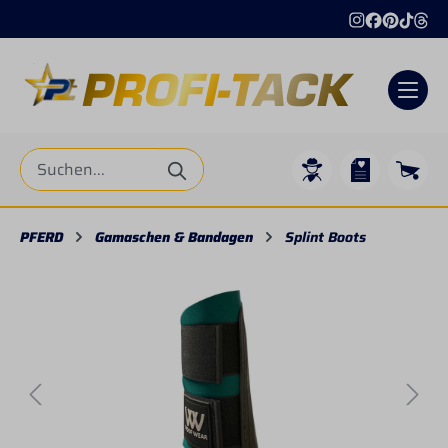
alt springen
PFERD
Gamaschen & Bandagen
Splint Boots
Bildergalerie überspringen