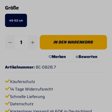
auswählen
Größe
45-52 cm
Produkt Anzahl: Gib den gewünschten Wert 
IN DEN WARENKORB
Merken
Bewerten
Artikelnummer:
BC-0828.7
Käuferschutz
14 Tage Widerrufsrecht
Schnelle Lieferung
Datenschutz
Kostenloser Versand ab 60€ in Deutschland