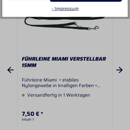
- Impressum
FÜHRLEINE MIAMI VERSTELLBAR
HA
15MM
Führleine Miami • stabiles
Hal
Nylongewebe in knalligen Farben •
Mul
robuste Beschläge und Karabiner •
run
Versandfertig in 1 Werktagen
V
wasser- und schmutzabweisend Länge:
Hal
200cm Breite ca 15mm
leic
unt
7,50 € *
9,5
Inhalt:
1