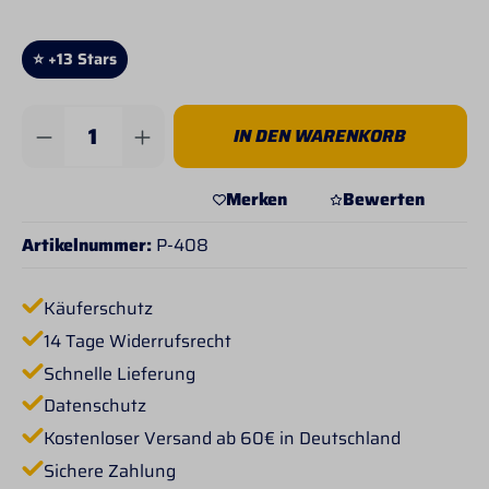
⭐ +13 Stars
Produkt Anzahl: Gib den gewünschten Wert 
IN DEN WARENKORB
Merken
Bewerten
Artikelnummer:
P-408
Käuferschutz
14 Tage Widerrufsrecht
Schnelle Lieferung
Datenschutz
Kostenloser Versand ab 60€ in Deutschland
Sichere Zahlung