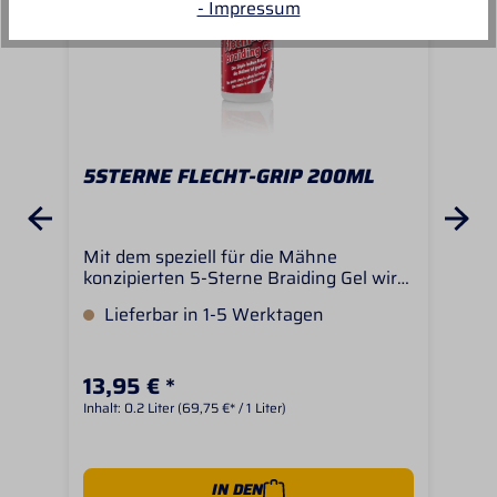
- Impressum
5STERNE FLECHT-GRIP 200ML
AB
DE
Mit dem speziell für die Mähne
Abs
konzipierten 5-Sterne Braiding Gel wird
Ein
die Mähne - und Schweifpflege
Abs
Lieferbar in 1-5 Werktagen
S
erleichert. Das Gel entwirrt, pflegt und
Nac
gibt der Mähne den nötigen Halt zum
Dan
Einpflechten. Mähne und Schweif
Lös
13,95 € *
22,
erhalten perfekte Griffigkeit. Die Zöpfe
Mac
halten länger - die Mähne ist gepflegt.
kam
Inhalt:
0.2 Liter
(69,75 €* / 1 Liter)
Inhal
des
mit
wei
She
IN DEN