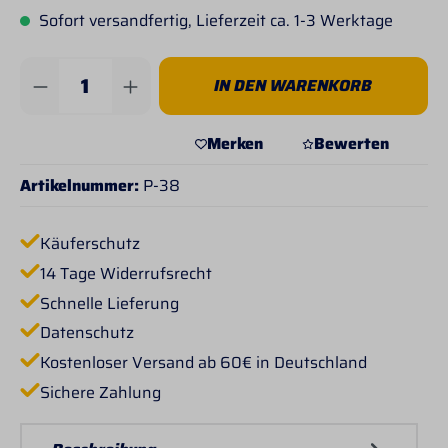
Sofort versandfertig, Lieferzeit ca. 1-3 Werktage
Produkt Anzahl: Gib den gewünschten Wert 
IN DEN WARENKORB
Merken
Bewerten
Artikelnummer:
P-38
Käuferschutz
14 Tage Widerrufsrecht
Schnelle Lieferung
Datenschutz
Kostenloser Versand ab 60€ in Deutschland
Sichere Zahlung