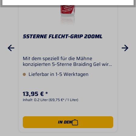
5STERNE FLECHT-GRIP 200ML
BE
MÄ
Mit dem speziell für die Mähne
Für
konzipierten 5-Sterne Braiding Gel wird
Sch
die Mähne - und Schweifpflege
sta
Lieferbar in 1-5 Werktagen
S
erleichert. Das Gel entwirrt, pflegt und
Wir
gibt der Mähne den nötigen Halt zum
käm
Einpflechten. Mähne und Schweif
das
13,95 € *
11,
erhalten perfekte Griffigkeit. Die Zöpfe
sch
halten länger - die Mähne ist gepflegt.
lös
Inhalt:
0.2 Liter
(69,75 €* / 1 Liter)
Inhal
Tag
gete
sch
IN DEN