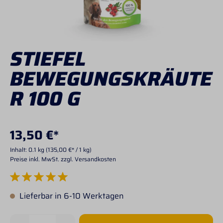
STIEFEL
BEWEGUNGSKRÄUTE
R 100 G
13,50 €*
Inhalt:
0.1 kg
(135,00 €* / 1 kg)
Preise inkl. MwSt. zzgl. Versandkosten
Durchschnittliche Bewertung von 5 von 5 Sternen
Lieferbar in 6-10 Werktagen
Produkt Anzahl: Gib den gewünschten Wert 