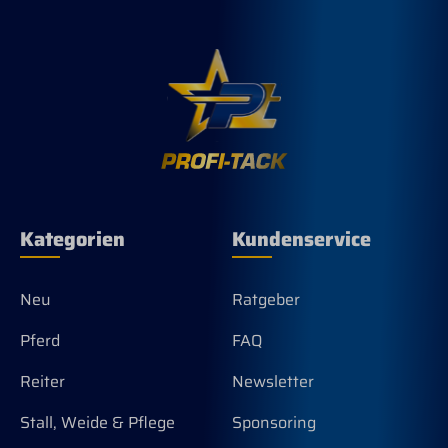
Katzen 1 Esslöffel aufgebrühten Tee an
3 Tagen in der Woche über das Futter
geben oder man rührt ½ Teelöffel
Kräuter mit 250 ml Buttermilch oder
Joghurt an und verteilt diese Menge auf
die Fütterung an 3
aufeinanderfolgenden Tagen.
Kategorien
Kundenservice
Neu
Ratgeber
Pferd
FAQ
Reiter
Newsletter
Stall, Weide & Pflege
Sponsoring